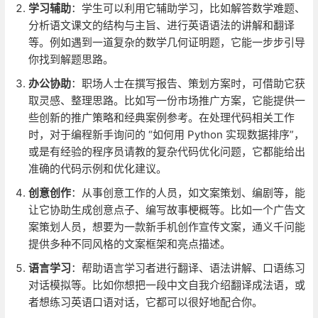
学习辅助
：学生可以利用它辅助学习，比如解答数学难题、
分析语文课文的结构与主旨、进行英语语法的讲解和翻译
等。例如遇到一道复杂的数学几何证明题，它能一步步引导
你找到解题思路。
办公协助
：职场人士在撰写报告、策划方案时，可借助它获
取灵感、整理思路。比如写一份市场推广方案，它能提供一
些创新的推广策略和经典案例参考。在处理代码相关工作
时，对于编程新手询问的 “如何用 Python 实现数据排序”，
或是有经验的程序员请教的复杂代码优化问题，它都能给出
准确的代码示例和优化建议。
创意创作
：从事创意工作的人员，如文案策划、编剧等，能
让它协助生成创意点子、编写故事梗概等。比如一个广告文
案策划人员，想要为一款新手机创作宣传文案，通义千问能
提供多种不同风格的文案框架和亮点描述。
语言学习
：帮助语言学习者进行翻译、语法讲解、口语练习
对话模拟等。比如你想把一段中文自我介绍翻译成法语，或
者想练习英语口语对话，它都可以很好地配合你。