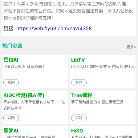
仅供个人学习参考/导航指引使用，具体请以第三方网站说明为准，
本站不提供任何专业建议。如果地址失效或描述有误，请联系站长反
馈～感谢您的理解与支持！
链接:
https://web.fly63.com/nav/4358
热门资源
更多»
豆包AI
LibTV
字节跳动旗下 AI 智能助手
LiblibAI 打造的一站式 AI 内容创作社区
官网
官网
AIGC检测(降AI率)
Trae编程
降ai神器，AI率降低至10%以下，一站
字节跳动推出的 AI原生编程工具
式解决查重
官网
官网
即梦AI
Hi3D
一站式智能创作平台，即刻造梦
专为Maker打造的一体化AI 3D模型生