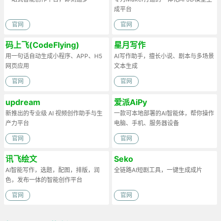
成平台
官网
官网
码上飞(CodeFlying)
星月写作
用一句话自动生成小程序、APP、H5
AI写作助手，擅长小说、剧本与多场景
网页应用
文本生成
官网
官网
updream
爱派AiPy
新推出的专业级 AI 视频创作助手与生
一款可本地部署的AI智能体，帮你操作
产力平台
电脑、手机、服务器设备
官网
官网
讯飞绘文
Seko
AI智能写作，选题，配图，排版，润
全链路AI短剧工具，一键生成成片
色，发布一体的智能创作平台
官网
官网