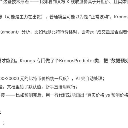
字星” 这些技术形态 —— 比如看到某根 K 线收盘价高于开盘价、且实体
（可能是主力在出货），普通模型可能以为是 “正常波动”，Krono
mount）分析，比如预测比特币价格时，会考虑 “成交量是否跟
ronos 专门做了个KronosPredictor类，把 “数据预处
000-20000 元的比特币价格统一尺度），AI 会自动处理；
 这些，文档里给了默认值，新手直接用就行；
tlib 对接 —— 比如预测完后，用一行代码就能画出 “真实价格 vs 预测价
要：
e）；