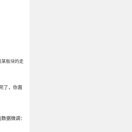
 股某板块的走
做完了，你直
的数据微调：