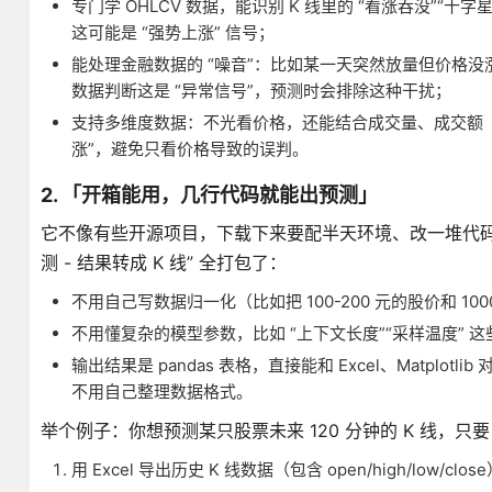
专门学 OHLCV 数据，能识别 K 线里的 “看涨吞没”“十
这可能是 “强势上涨” 信号；
能处理金融数据的 “噪音”：比如某一天突然放量但价格没涨
数据判断这是 “异常信号”，预测时会排除这种干扰；
支持多维度数据：不光看价格，还能结合成交量、成交额（a
涨”，避免只看价格导致的误判。
2. 「开箱能用，几行代码就能出预测」
它不像有些开源项目，下载下来要配半天环境、改一堆代码才能跑。K
测 - 结果转成 K 线” 全打包了：
不用自己写数据归一化（比如把 100-200 元的股价和 10
不用懂复杂的模型参数，比如 “上下文长度”“采样温度”
输出结果是 pandas 表格，直接能和 Excel、Matplo
不用自己整理数据格式。
举个例子：你想预测某只股票未来 120 分钟的 K 线，只
用 Excel 导出历史 K 线数据（包含 open/high/low/clos