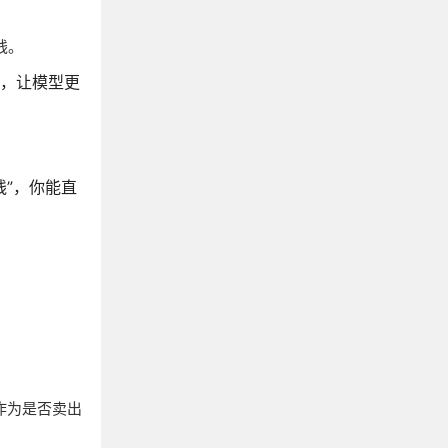
钱。
微调，让模型更
 线”，你能直
，作为是否卖出