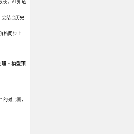
很长，AI 知道
s 会结合历史
着价格同步上
理 - 模型预
格” 的对比图，