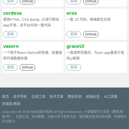
官网
GitHub
官网
GitHub
cordova
eros
使用HTML, CSS &amp; JS进行移动
一套 JS 代码，两端原生应用
App开发，多平台共用一套代码
官网
官网
GitHub
vasern
graceUI
一个用于React Native的快速，轻量级
一款成熟完善的、为uni-app量身打造
和开源数据存储
的ui框架
官网
GitHub
官网
首页
技术导航
在线工具
技术文章
教程资源
前端标签
AI工具集
前端库/框架