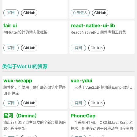
官网
GitHub
点击进入
GitHub
fair ui
react-native-ui-lib
为Flutter设计的动态化框架
React Native的UI组件库和工具集
官网
GitHub
官网
GitHub
类似于Wot UI的资源
wux-weapp
vue-ydui
组件化、可复用、易扩展的微信小程序
一只基于Vue2.x的移动端&amp;微信UI
UI 组件库
官网
GitHub
官网
GitHub
星河（Dimina）
PhoneGap
滴出行开源了自主研发的全新轻量级跨
一个采用HTML，CSS和JavaScript的
端小程序框架
技术，创建移动跨平台移动应用程序的
快速开发平台