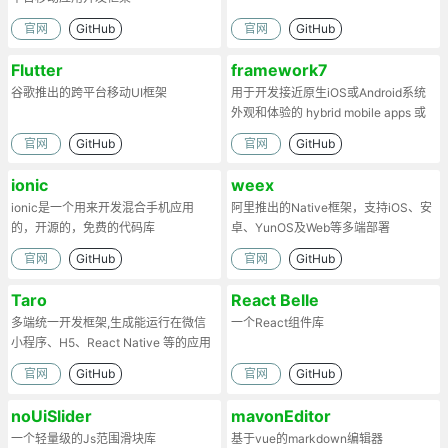
官网
GitHub
官网
GitHub
Flutter
framework7
谷歌推出的跨平台移动UI框架
用于开发接近原生iOS或Android系统
外观和体验的 hybrid mobile apps 或
web apps
官网
GitHub
官网
GitHub
ionic
weex
ionic是一个用来开发混合手机应用
阿里推出的Native框架，支持iOS、安
的，开源的，免费的代码库
卓、YunOS及Web等多端部署
官网
GitHub
官网
GitHub
Taro
React Belle
多端统一开发框架,生成能运行在微信
一个React组件库
小程序、H5、React Native 等的应用
官网
GitHub
官网
GitHub
noUiSlider
mavonEditor
一个轻量级的Js范围滑块库
基于vue的markdown编辑器