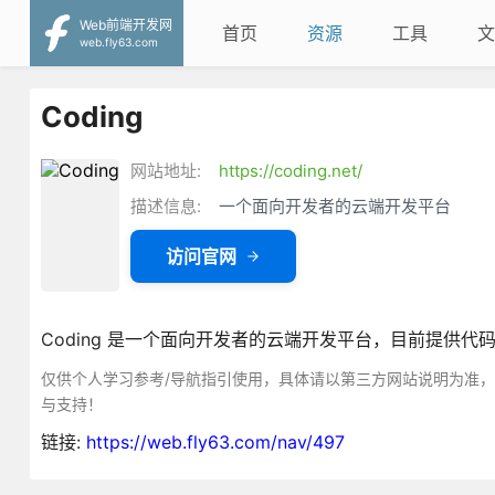
Web前端开发网
首页
资源
工具
文
web.fly63.com
Coding
网站地址:
https://coding.net/
描述信息:
一个面向开发者的云端开发平台
访问官网
Coding 是一个面向开发者的云端开发平台，目前提供
仅供个人学习参考/导航指引使用，具体请以第三方网站说明为准
与支持！
链接:
https://web.fly63.com/nav/497