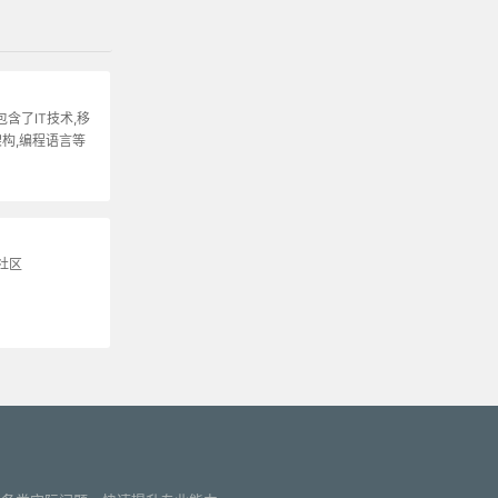
含了IT技术,移
架构,编程语言等
社区