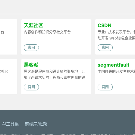
天涯社区
CSDN
平台
内容创作和知识分享社交平台
专业IT技术发表平台，包
动开发,Web前端,企业
官网
官网
黑客派
segmentfault
术社区
黑客派是程序员和设计师的聚集地，汇
中国领先的开发者技术
聚了严谨求实的工程师和富有创意的设
计师
官网
官网
AI工具集
前端库/框架