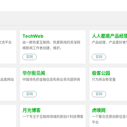
TechWeb
人人都是产品经
交流平台
由一群热爱互联网、热爱新闻的资深网
产品经理、产品爱好者
络新闻工作者创建、维护。
官网
官网
华尔街见闻
极客公园
产品类网站
中国领先的金融信息和商业资讯提供商
只为商业新变量
官网
官网
月光博客
虎嗅网
一个专注于互联网领域的原创IT科技博客
一个聚合优质创新信息
平台