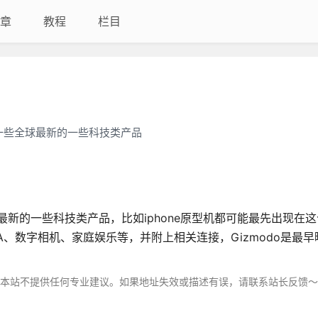
章
教程
栏目
一些全球最新的一些科技类产品
最新的一些科技类产品，比如iphone原型机都可能最先出现在
、数字相机、家庭娱乐等，并附上相关连接，Gizmodo是最早曝
，本站不提供任何专业建议。如果地址失效或描述有误，请联系站长反馈