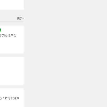
更多»
理
学习交流平台
与人群的新媒体