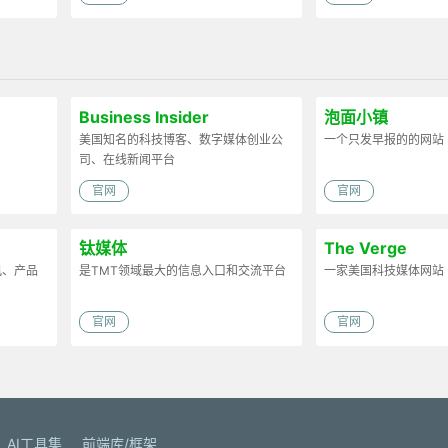
Business Insider
泡面小镇
美国知名的科技博客、数字媒体创业公
一个只发早报的的网站
司、在线新闻平台
官网
官网
钛媒体
The Verge
讯、产品
是TMT领域最大的信息入口和交流平台
一家美国科技媒体网站
官网
官网
AI工具集
前端库/框架