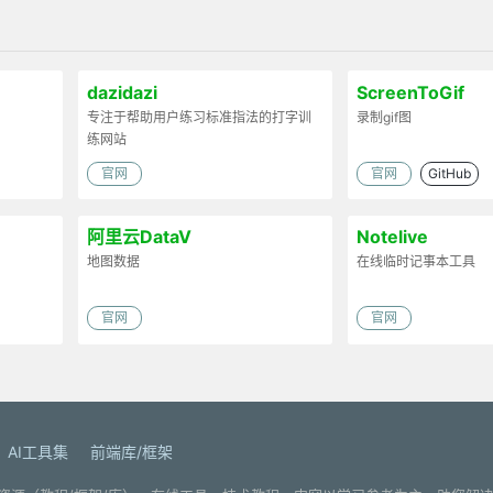
dazidazi
ScreenToGif
专注于帮助用户练习标准指法的打字训
录制gif图
练网站
官网
官网
GitHub
阿里云DataV
Notelive
地图数据
在线临时记事本工具
官网
官网
AI工具集
前端库/框架