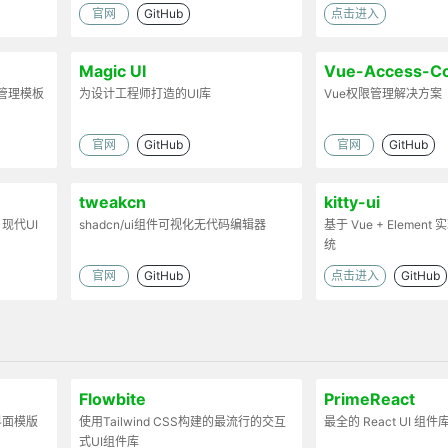
官网
GitHub
点击进入
Magic UI
Vue-Access-Co
台管理模板
为设计工程师打造的UI库
Vue权限管理解决方案
官网
GitHub
官网
GitHub
tweakcn
kitty-ui
 现代UI
shadcn/ui组件可视化无代码编辑器
基于 Vue + Elemen
统
官网
GitHub
点击进入
GitHub
Flowbite
PrimeReact
理界面模版
使用Tailwind CSS构建的最流行的交互
最全的 React UI 组件
式UI组件库