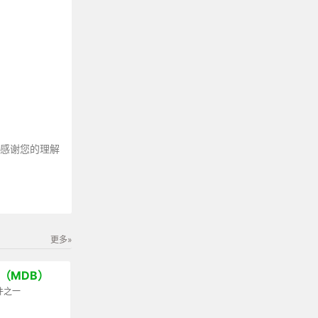
～感谢您的理解
更多»
ign（MDB）
套件之一