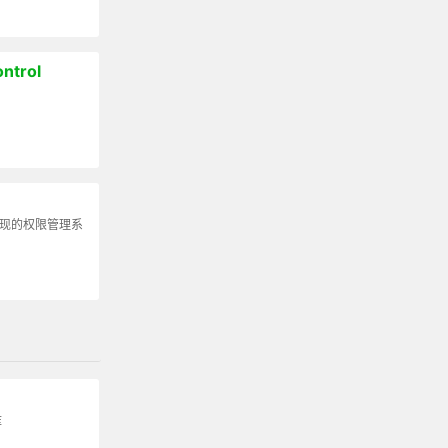
ntrol
t 实现的权限管理系
库