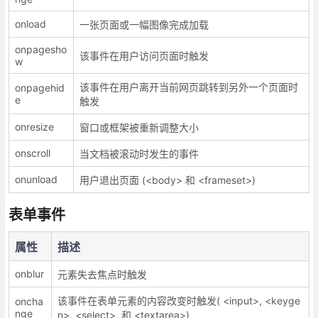
onload
一张页面或一幅图像完成加载
onpagesho
该事件在用户访问页面时触发
w
该事件在用户离开当前网页跳转到另外一个页面时
onpagehid
e
触发
onresize
窗口或框架被重新调整大小
onscroll
当文档被滚动时发生的事件
onunload
用户退出页面 (<body> 和 <frameset>)
表单事件
属性
描述
onblur
元素失去焦点时触发
该事件在表单元素的内容改变时触发( <input>, <keyge
oncha
nge
n>, <select>, 和 <textarea>)