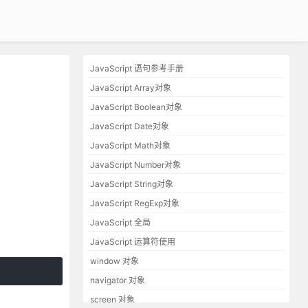
JavaScript 语句参考手册
JavaScript Array对象
JavaScript Boolean对象
JavaScript Date对象
JavaScript Math对象
JavaScript Number对象
JavaScript String对象
JavaScript RegExp对象
JavaScript 全局
JavaScript 运算符使用
window 对象
navigator 对象
screen 对象