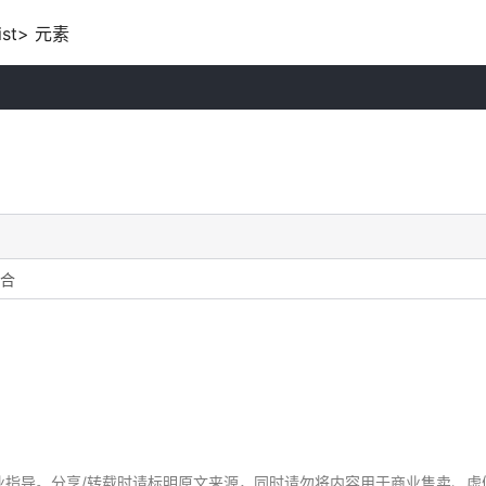
ist> 元素
集合
业指导。分享/转载时请标明原文来源，同时请勿将内容用于商业售卖、虚