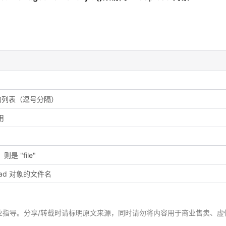
型的列表（逗号分隔）
用
是 "file"
ad 对象的文件名
业指导。分享/转载时请标明原文来源，同时请勿将内容用于商业售卖、虚