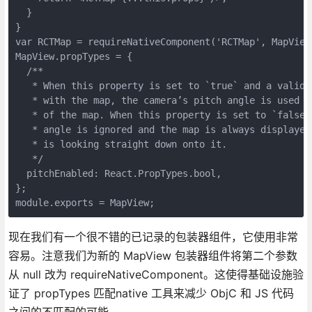
  }

}

var RCTMap = requireNativeComponent('RCTMap', MapView)
MapView.propTypes = {

  /**

   * When this property is set to `true` and a valid c
   * with the map, the camera’s pitch angle is used to
   * of the map. When this property is set to `false`,
   * angle is ignored and the map is always displayed 
   * is looking straight down onto it.

   */

  pitchEnabled: React.PropTypes.bool,

};

现在我们有一个很不错的已记录的包装器组件，它使用非常
容易。注意我们为新的 MapView 包装器组件将第二个参数
从 null 改为 requireNativeComponent。这使得基础设施验
证了 propTypes 匹配native 工具来减少 ObjC 和 JS 代码
之间的不匹配的可能。