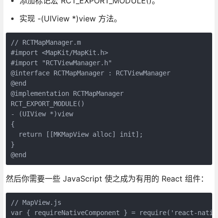
添加标记宏 RCT_EXPORT_MODULE()。
实现 -(UIView *)view 方法。
// RCTMapManager.m

#import <MapKit/MapKit.h>

#import "RCTViewManager.h"

@interface RCTMapManager : RCTViewManager

@end

@implementation RCTMapManager

RCT_EXPORT_MODULE()

- (UIView *)view

{

  return [[MKMapView alloc] init];

}

然后你需要一些 JavaScript 使之成为有用的 React 组件：
// MapView.js

var { requireNativeComponent } = require('react-native