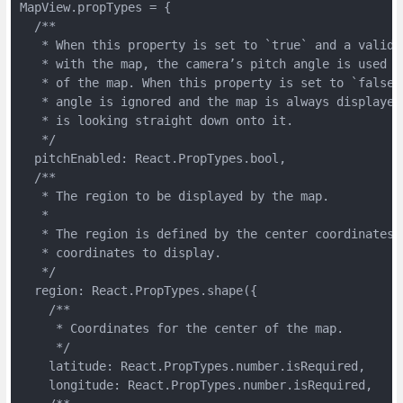
MapView.propTypes = {

  /**

   * When this property is set to `true` and a valid c
   * with the map, the camera’s pitch angle is used to
   * of the map. When this property is set to `false`,
   * angle is ignored and the map is always displayed 
   * is looking straight down onto it.

   */

  pitchEnabled: React.PropTypes.bool,

  /**

   * The region to be displayed by the map.

   *

   * The region is defined by the center coordinates a
   * coordinates to display.

   */

  region: React.PropTypes.shape({

    /**

     * Coordinates for the center of the map.

     */

    latitude: React.PropTypes.number.isRequired,

    longitude: React.PropTypes.number.isRequired,
