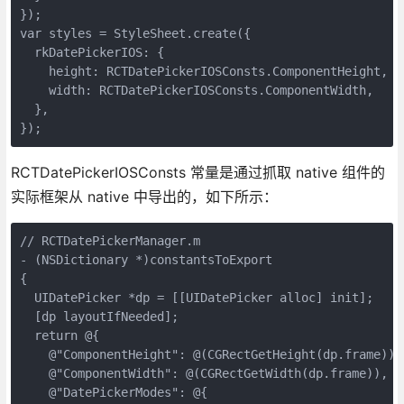
});

var styles = StyleSheet.create({

  rkDatePickerIOS: {

    height: RCTDatePickerIOSConsts.ComponentHeight,

    width: RCTDatePickerIOSConsts.ComponentWidth,

  },

RCTDatePickerIOSConsts 常量是通过抓取 native 组件的
实际框架从 native 中导出的，如下所示：
// RCTDatePickerManager.m

- (NSDictionary *)constantsToExport

{

  UIDatePicker *dp = [[UIDatePicker alloc] init];

  [dp layoutIfNeeded];

  return @{

    @"ComponentHeight": @(CGRectGetHeight(dp.frame)),

    @"ComponentWidth": @(CGRectGetWidth(dp.frame)),

    @"DatePickerModes": @{
