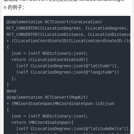
n 的例子：
@implementation RCTConvert(CoreLocation)

RCT_CONVERTER(CLLocationDegrees, CLLocationDegrees, do
RCT_CONVERTER(CLLocationDistance, CLLocationDistance, 
+ (CLLocationCoordinate2D)CLLocationCoordinate2D:(id)j
{

  json = [self NSDictionary:json];

  return (CLLocationCoordinate2D){

    [self CLLocationDegrees:json[@"latitude"]],

    [self CLLocationDegrees:json[@"longitude"]]

  };

}

@end

@implementation RCTConvert(MapKit)

+ (MKCoordinateSpan)MKCoordinateSpan:(id)json

{

  json = [self NSDictionary:json];

  return (MKCoordinateSpan){

    [self CLLocationDegrees:json[@"latitudeDelta"]],
