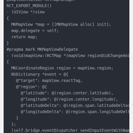
RCT_EXPORT_MODULE()

- (UIView *)view

{

  MKMapView *map = [[MKMapView alloc] init];

  map.delegate = self;

  return map;

}

#pragma mark MKMapViewDelegate

- (void)mapView:(RCTMap *)mapView regionDidChangeAnima
{

  MKCoordinateRegion region = mapView.region;

  NSDictionary *event = @{

    @"target": mapView.reactTag,

    @"region": @{

      @"latitude": @(region.center.latitude),

      @"longitude": @(region.center.longitude),

      @"latitudeDelta": @(region.span.latitudeDelta),

      @"longitudeDelta": @(region.span.longitudeDelta)
    }

  };

  [self.bridge.eventDispatcher sendInputEventWithName