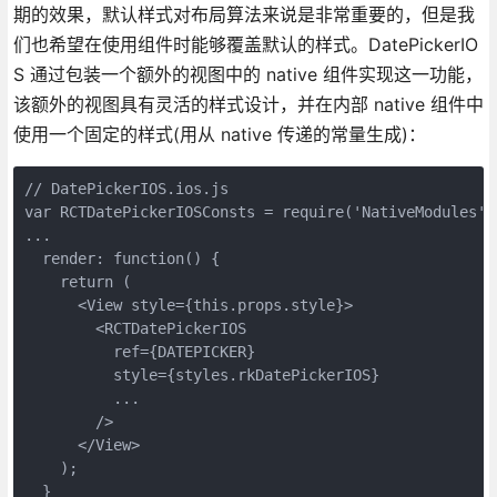
期的效果，默认样式对布局算法来说是非常重要的，但是我
们也希望在使用组件时能够覆盖默认的样式。DatePickerIO
S 通过包装一个额外的视图中的 native 组件实现这一功能，
该额外的视图具有灵活的样式设计，并在内部 native 组件中
使用一个固定的样式(用从 native 传递的常量生成)：
// DatePickerIOS.ios.js

var RCTDatePickerIOSConsts = require('NativeModules')
...

  render: function() {

    return (

      <View style={this.props.style}>

        <RCTDatePickerIOS

          ref={DATEPICKER}

          style={styles.rkDatePickerIOS}

          ...

        />

      </View>

    );

  }
