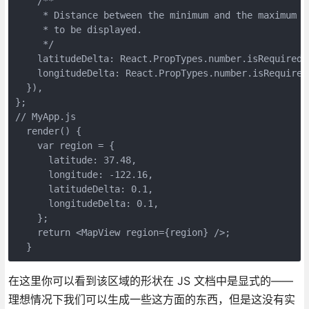
    /**

     * Distance between the minimum and the maximum la
     * to be displayed.

     */

    latitudeDelta: React.PropTypes.number.isRequired,

    longitudeDelta: React.PropTypes.number.isRequired,
  }),

};

// MyApp.js

  render() {

    var region = {

      latitude: 37.48,

      longitude: -122.16,

      latitudeDelta: 0.1,

      longitudeDelta: 0.1,

    };

    return <MapView region={region} />;

在这里你可以看到该区域的形状在 JS 文档中是显式的——
理想情况下我们可以生成一些这方面的东西，但是这没有实