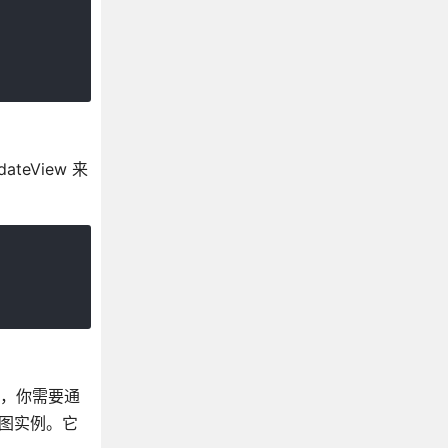
APIs 应用程序注册表
APIs iOS应用程序状态
APIs 异步存储
APIs BackAndroid
APIs 相机滚动
APIs 交互管理器
eView 来
APIs iOS链接
APIs 网络信息
APIs 全景响应器
APIs 像素比率
APIs iOS推送通知
APIs iOS状态栏
APIs 样式表
APIs ToastAndroid
而言，你需要通
APIs iOS震动
React Native Flexbox
递给视图实例。它
React Native 定位