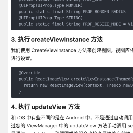
  @UIProp(UIProp.Type.NUMBER)

  public static final String PROP_BORDER_RADIUS = 
  @UIProp(UIProp.Type.STRING)

3. 执行 createViewInstance 方法
我们使用 CreateViewInstance 方法来创建视图，
进行设置。
  @Override

  public ReactImageView createViewInstance(ThemedR
    return new ReactImageView(context, Fresco.newD
4. 执行 updateView 方法
和 iOS 中有些不同的是在 Android 中，不是通过自动调用
过您的 ViewManager 中的 updateView 方法手动调用 