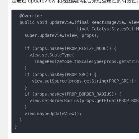
是通过 updateView 和视图类的组合来检查属性的有
  @Override

  public void updateView(final ReactImageView view,
                         final CatalystStylesDiffMa
    super.updateView(view, props);

    if (props.hasKey(PROP_RESIZE_MODE)) {

      view.setScaleType(

        ImageResizeMode.toScaleType(props.getStrin
    }

    if (props.hasKey(PROP_SRC)) {

       view.setSource(props.getString(PROP_SRC));

    }

    if (props.hasKey(PROP_BORDER_RADIUS)) {

      view.setBorderRadius(props.getFloat(PROP_BOR
    }

    view.maybeUpdateView();

  }
