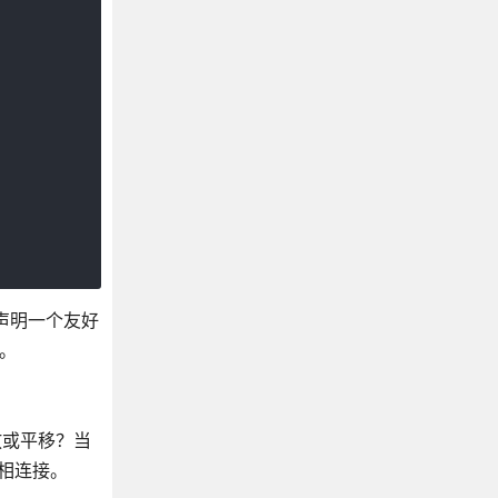
该声明一个友好
性。
放或平移？当
值相连接。