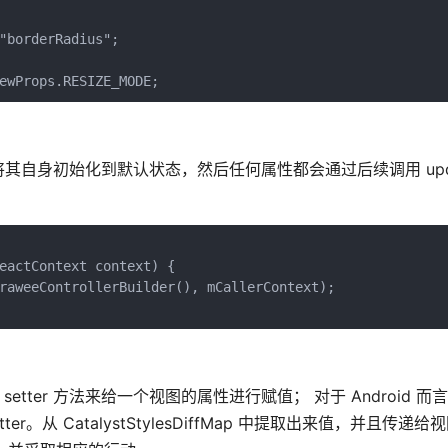
"borderRadius";

视图应将其自身初始化到默认状态，然后任何属性都会通过后续调用 updat
eactContext context) {

raweeControllerBuilder(), mCallerContext);

 setter 方法来给一个视图的属性进行赋值； 对于 Android 
setter。从 CatalystStylesDiffMap 中提取出来值，并且传