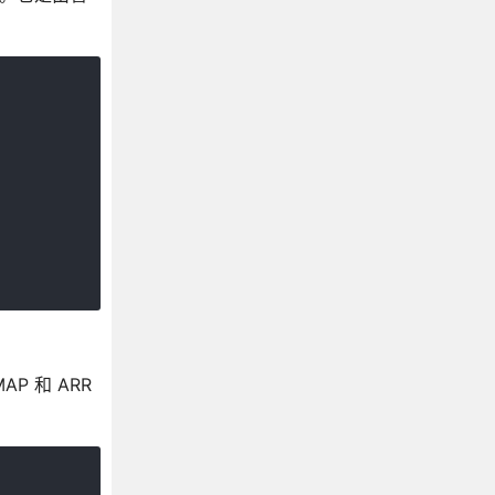
React Native ProgressBarAndroid
React Native 滚动视图
React Native iOS滑块
React Native SwitchAndroid
React Native iOS开关
React Native iOS选项卡
React Native TabBarIOS.Item
React Native 文本
React Native 文本输入
React Native ToolbarAndroid
React Native 高亮触摸
React Native 不透明触摸
React Native 无反馈触摸
AP 和 ARR
React Native 视图
React Native Web视图
APIs iOS警告