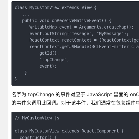
class MyCustomView extends View {

   ...

   public void onReceiveNativeEvent() {

      WritableMap event = Arguments.createMap();

      event.putString("message", "MyMessage");

      ReactContext reactContext = (ReactContext)get
      reactContext.getJSModule(RCTEventEmitter.cla
          getId(),

          "topChange",

          event);

    }

名字为 topChange 的事件对应于 JavaScript 里面的 onC
的事件来调用此回调。对于该事件，我们通常在包装组件中
// MyCustomView.js

class MyCustomView extends React.Component {

  constructor() {
