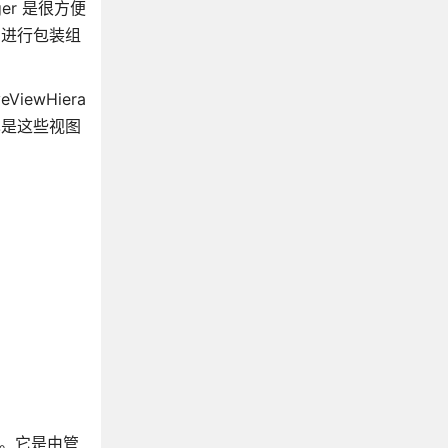
ger 是很方便
React Native 应用调试
t 进行包装组
React Native 测试
在设备上运行(iOS)
ewHiera
在设备上运行(Android)
也是这些视图
与现有的应用程序集成
React Native JavaScript环境
React Native 已知Issues
React Native iOS活动指示器
React Native iOS日期选择器
React Native DrawerLayoutAndroid
React Native 图像
React Native 列表视图
React Native Map视图
React Native 导航器
React Native iOS导航器
React Native iOS选择器
er。它是由管