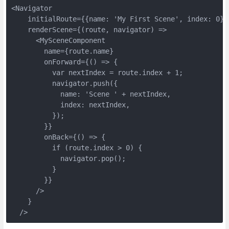
<Navigator

    initialRoute={{name: 'My First Scene', index: 0}}

    renderScene={(route, navigator) =>

      <MySceneComponent

        name={route.name}

        onForward={() => {

          var nextIndex = route.index + 1;

          navigator.push({

            name: 'Scene ' + nextIndex,

            index: nextIndex,

          });

        }}

        onBack={() => {

          if (route.index > 0) {

            navigator.pop();

          }

        }}

      />

    }
