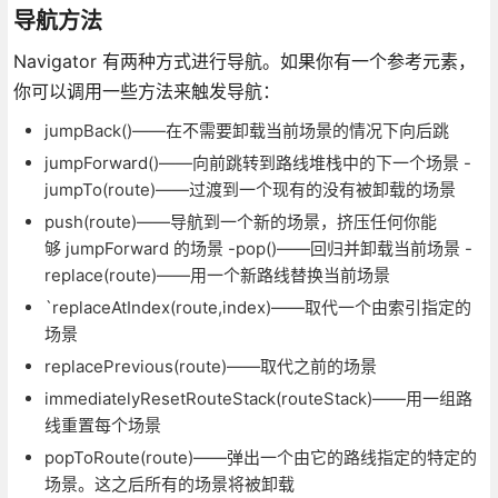
导航方法
Navigator 有两种方式进行导航。如果你有一个参考元素，
你可以调用一些方法来触发导航：
jumpBack()——在不需要卸载当前场景的情况下向后跳
jumpForward()——向前跳转到路线堆栈中的下一个场景 -
jumpTo(route)——过渡到一个现有的没有被卸载的场景
push(route)——导航到一个新的场景，挤压任何你能
够 jumpForward 的场景 -pop()——回归并卸载当前场景 -
replace(route)——用一个新路线替换当前场景
`replaceAtIndex(route,index)——取代一个由索引指定的
场景
replacePrevious(route)——取代之前的场景
immediatelyResetRouteStack(routeStack)——用一组路
线重置每个场景
popToRoute(route)——弹出一个由它的路线指定的特定的
场景。这之后所有的场景将被卸载