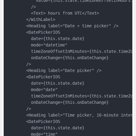
            value={this.state.timeZoneOffsetInHours.to
          />

          <Text> hours from UTC</Text>

        </WithLabel>

        <Heading label="Date + time picker" />

        <DatePickerIOS

          date={this.state.date}

          mode="datetime"

          timeZoneOffsetInMinutes={this.state.timeZone
          onDateChange={this.onDateChange}

        />

        <Heading label="Date picker" />

        <DatePickerIOS

          date={this.state.date}

          mode="date"

          timeZoneOffsetInMinutes={this.state.timeZone
          onDateChange={this.onDateChange}

        />

        <Heading label="Time picker, 10-minute interva
        <DatePickerIOS

          date={this.state.date}

          mode="time"
