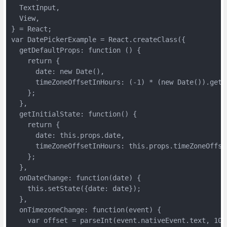
  TextInput,

  View,

} = React;

var DatePickerExample = React.createClass({

  getDefaultProps: function () {

    return {

      date: new Date(),

      timeZoneOffsetInHours: (-1) * (new Date()).getTi
    };

  },

  getInitialState: function() {

    return {

      date: this.props.date,

      timeZoneOffsetInHours: this.props.timeZoneOffset
    };

  },

  onDateChange: function(date) {

    this.setState({date: date});

  },

  onTimezoneChange: function(event) {

    var offset = parseInt(event.nativeEvent.text, 10);