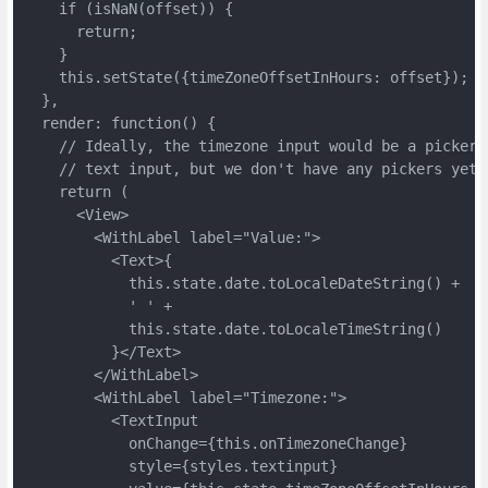
    if (isNaN(offset)) {

      return;

    }

    this.setState({timeZoneOffsetInHours: offset});

  },

  render: function() {

    // Ideally, the timezone input would be a picker r
    // text input, but we don't have any pickers yet :
    return (

      <View>

        <WithLabel label="Value:">

          <Text>{

            this.state.date.toLocaleDateString() +

            ' ' +

            this.state.date.toLocaleTimeString()

          }</Text>

        </WithLabel>

        <WithLabel label="Timezone:">

          <TextInput

            onChange={this.onTimezoneChange}

            style={styles.textinput}
