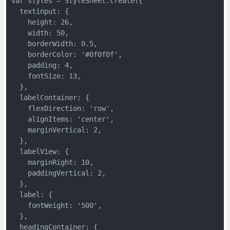
var styles = StyleSheet.create({

  textinput: {

    height: 26,

    width: 50,

    borderWidth: 0.5,

    borderColor: '#0f0f0f',

    padding: 4,

    fontSize: 13,

  },

  labelContainer: {

    flexDirection: 'row',

    alignItems: 'center',

    marginVertical: 2,

  },

  labelView: {

    marginRight: 10,

    paddingVertical: 2,

  },

  label: {

    fontWeight: '500',

  },

  headingContainer: {
