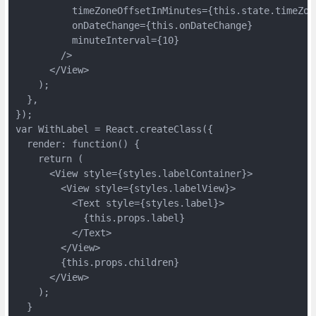
          timeZoneOffsetInMinutes={this.state.timeZone
          onDateChange={this.onDateChange}

          minuteInterval={10}

        />

      </View>

    );

  },

});

var WithLabel = React.createClass({

  render: function() {

    return (

      <View style={styles.labelContainer}>

        <View style={styles.labelView}>

          <Text style={styles.label}>

            {this.props.label}

          </Text>

        </View>

        {this.props.children}

      </View>

    );

  }
