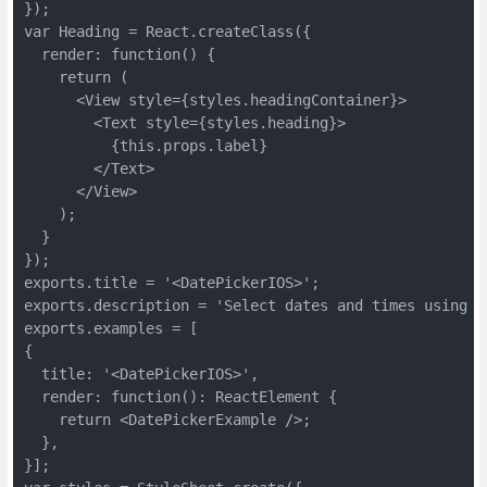
});

var Heading = React.createClass({

  render: function() {

    return (

      <View style={styles.headingContainer}>

        <Text style={styles.heading}>

          {this.props.label}

        </Text>

      </View>

    );

  }

});

exports.title = '<DatePickerIOS>';

exports.description = 'Select dates and times using t
exports.examples = [

{

  title: '<DatePickerIOS>',

  render: function(): ReactElement {

    return <DatePickerExample />;

  },

}];
