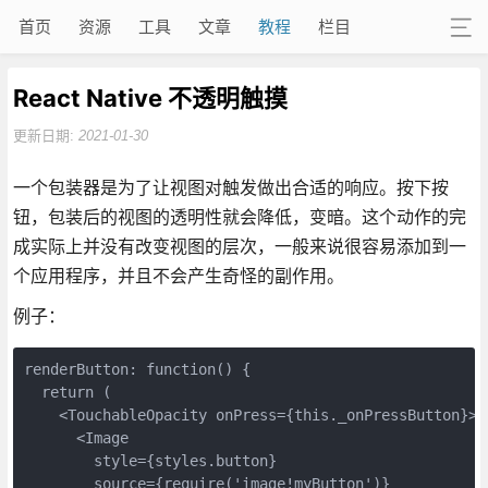
首页
资源
工具
文章
教程
栏目
React Native 不透明触摸
更新日期:
2021-01-30
一个包装器是为了让视图对触发做出合适的响应。按下按
钮，包装后的视图的透明性就会降低，变暗。这个动作的完
成实际上并没有改变视图的层次，一般来说很容易添加到一
个应用程序，并且不会产生奇怪的副作用。
例子：
renderButton: function() {

  return (

    <TouchableOpacity onPress={this._onPressButton}>

      <Image

        style={styles.button}

        source={require('image!myButton')}
