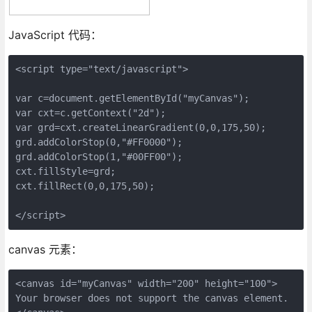
JavaScript 代码：
<script type="text/javascript">

var c=document.getElementById("myCanvas");

var cxt=c.getContext("2d");

var grd=cxt.createLinearGradient(0,0,175,50);

grd.addColorStop(0,"#FF0000");

grd.addColorStop(1,"#00FF00");

cxt.fillStyle=grd;

cxt.fillRect(0,0,175,50);

canvas 元素：
<canvas id="myCanvas" width="200" height="100">

Your browser does not support the canvas element.
