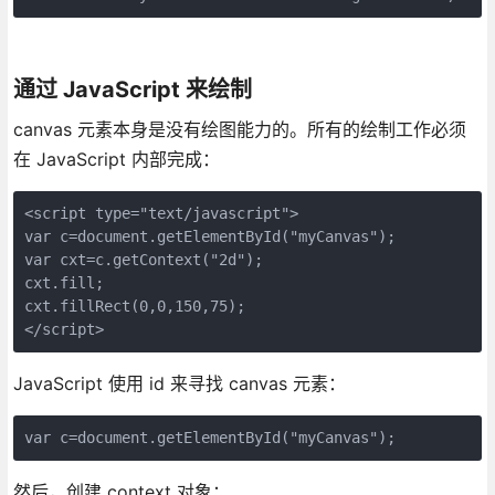
通过 JavaScript 来绘制
canvas 元素本身是没有绘图能力的。所有的绘制工作必须
在 JavaScript 内部完成：
<script type="text/javascript">

var c=document.getElementById("myCanvas");

var cxt=c.getContext("2d");

cxt.fill;

cxt.fillRect(0,0,150,75);

JavaScript 使用 id 来寻找 canvas 元素：
var c=document.getElementById("myCanvas");
然后，创建 context 对象：