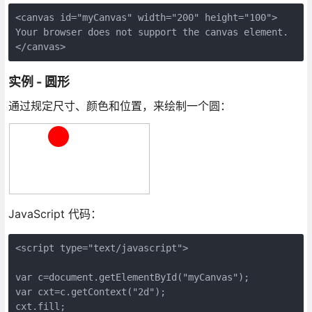
<canvas id="myCanvas" width="200" height="100">

Your browser does not support the canvas element.

</canvas>
实例 - 圆形
通过规定尺寸、颜色和位置，来绘制一个圆：
JavaScript 代码：
<script type="text/javascript">

var c=document.getElementById("myCanvas");

var cxt=c.getContext("2d");

cxt.fill;
