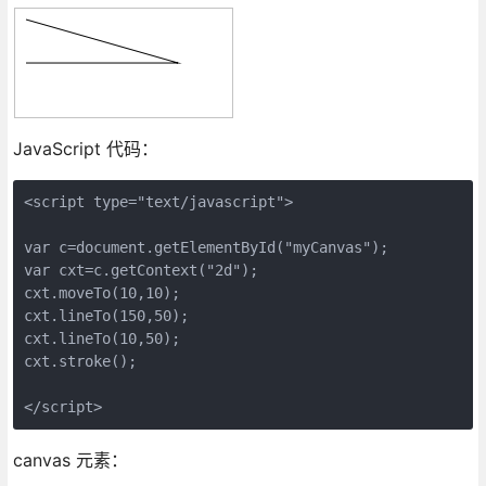
JavaScript 代码：
<script type="text/javascript">

var c=document.getElementById("myCanvas");

var cxt=c.getContext("2d");

cxt.moveTo(10,10);

cxt.lineTo(150,50);

cxt.lineTo(10,50);

cxt.stroke();

canvas 元素：