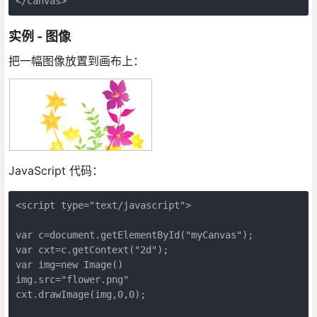
</canvas>
实例 - 图像
把一幅图像放置到画布上：
JavaScript 代码：
<script type="text/javascript">

var c=document.getElementById("myCanvas");

var cxt=c.getContext("2d");

var img=new Image()

img.src="flower.png"

cxt.drawImage(img,0,0);
