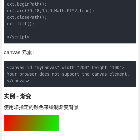
cxt.beginPath();

cxt.arc(70,18,15,0,Math.PI*2,true);

cxt.closePath();

cxt.fill();

canvas 元素：
<canvas id="myCanvas" width="200" height="100">

Your browser does not support the canvas element.

</canvas>
实例 - 渐变
使用您指定的颜色来绘制渐变背景：