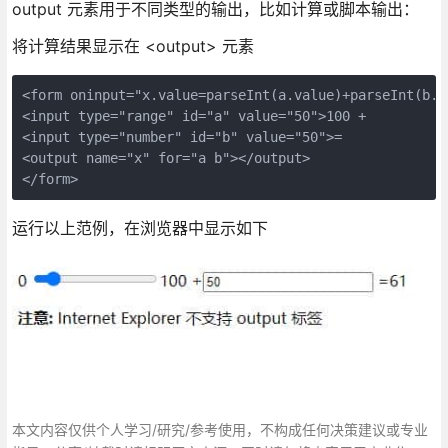
output 元素用于不同类型的输出，比如计算或脚本输出：
将计算结果显示在 <output> 元素
<form oninput="x.value=parseInt(a.value)+parseInt(b.va
<input type="range" id="a" value="50">100 +

<input type="number" id="b" value="50">=

<output name="x" for="a b"></output>

</form>
运行以上范例，在浏览器中显示如下
本文内容仅供个人学习/研究/参考使用，不构成任何决策建议或专业