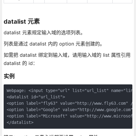
datalist 元素
datalist 元素规定输入域的选项列表。
列表是通过 datalist 内的 option 元素创建的。
如需把 datalist 绑定到输入域，请用输入域的 list 属性引用
datalist 的 id：
实例
Webpage: <input type="url" list="url_list" name="link"
<datalist id="url_list">

<option label="fly63" value="http://www.fly63.com" />

<option label="Google" value="http://www.google.com" /
<option label="Microsoft" value="http://www.microsoft.
</datalist>