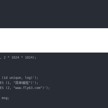
, 2 * 1024 * 1024);

 (id unique, log)');

LUES (1, "简单编程")');

ES (2, "www.fly63.com")');

msg;
