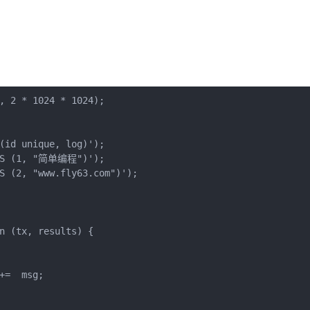
, 2 * 1024 * 1024);

(id unique, log)');

UES (1, "简单编程")');

S (2, "www.fly63.com")');

n (tx, results) {

=  msg;
