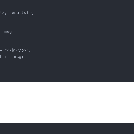
tx, results) {

 msg;

+ "</b></p>";

 +=  msg;
