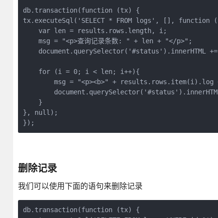
db.transaction(function (tx) {

tx.executeSql('SELECT * FROM logs', [], function (
    var len = results.rows.length, i;

    msg = "<p>查询记录条数: " + len + "</p>";

    document.querySelector('#status').innerHTML += 
    for (i = 0; i < len; i++){

        msg = "<p><b>" + results.rows.item(i).log 
        document.querySelector('#status').innerHTML
    }

}, null);

删除记录
我们可以使用下面的语句来删除记录
db.transaction(function (tx) {
