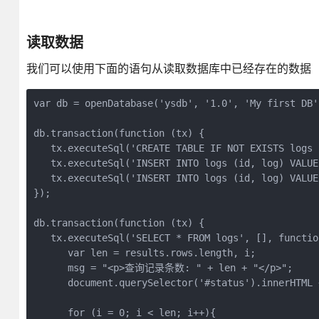
读取数据
我们可以使用下面的语句从读取数据库中已经存在的数据
var db = openDatabase('ysdb', '1.0', 'My first DB'
db.transaction(function (tx) {

   tx.executeSql('CREATE TABLE IF NOT EXISTS logs 
   tx.executeSql('INSERT INTO logs (id, log) VAL
   tx.executeSql('INSERT INTO logs (id, log) VALUE
});

db.transaction(function (tx) {

   tx.executeSql('SELECT * FROM logs', [], functio
      var len = results.rows.length, i;

      msg = "<p>查询记录条数: " + len + "</p>";

      document.querySelector('#status').innerHTML +
      for (i = 0; i < len; i++){
