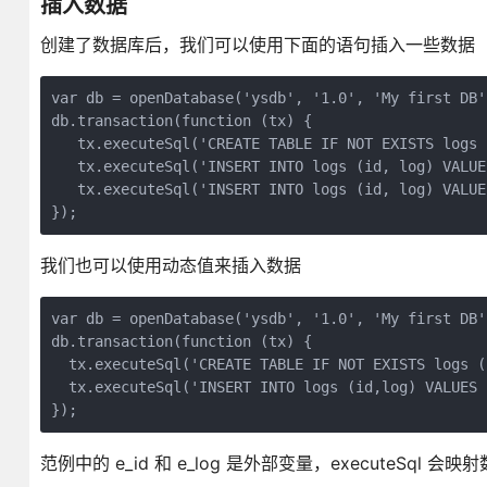
插入数据
创建了数据库后，我们可以使用下面的语句插入一些数据
var db = openDatabase('ysdb', '1.0', 'My first DB'
db.transaction(function (tx) {

   tx.executeSql('CREATE TABLE IF NOT EXISTS logs 
   tx.executeSql('INSERT INTO logs (id, log) VAL
   tx.executeSql('INSERT INTO logs (id, log) VALUE
我们也可以使用动态值来插入数据
var db = openDatabase('ysdb', '1.0', 'My first DB'
db.transaction(function (tx) {  

  tx.executeSql('CREATE TABLE IF NOT EXISTS logs (
  tx.executeSql('INSERT INTO logs (id,log) VALUES 
范例中的 e_id 和 e_log 是外部变量，executeSql 会