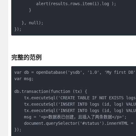
         alert(results.rows.item(i).log );

      }

   }, null);

});
完整的范例
var db = openDatabase('ysdb', '1.0', 'My first DB'
var msg;

db.transaction(function (tx) {

    tx.executeSql('CREATE TABLE IF NOT EXISTS logs
    tx.executeSql('INSERT INTO logs (id, log) VA
    tx.executeSql('INSERT INTO logs (id, log) VALU
    msg = '<p>数据表已创建，且插入了两条数据</p>';

    document.querySelector('#status').innerHTML =  
});
