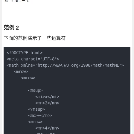
范例 2
下面的范例演示了一些运算符
<!DOCTYPE html>

<meta charset="UTF-8">

<math xmlns="http://www.w3.org/1998/Math/MathML">

   <mrow>           

      <mrow>

         <msup>

            <mi>x</mi>

            <mn>2</mn>

         </msup>

         <mo>+</mo>

         <mrow>

            <mn>4</mn>
