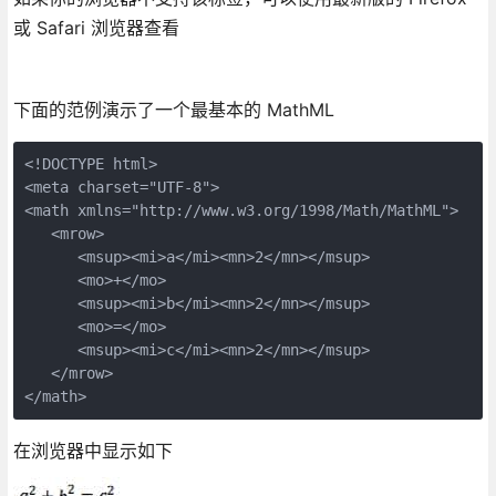
或 Safari 浏览器查看
下面的范例演示了一个最基本的 MathML
<!DOCTYPE html>

<meta charset="UTF-8">

<math xmlns="http://www.w3.org/1998/Math/MathML">

   <mrow>

      <msup><mi>a</mi><mn>2</mn></msup>

      <mo>+</mo>

      <msup><mi>b</mi><mn>2</mn></msup>

      <mo>=</mo>

      <msup><mi>c</mi><mn>2</mn></msup>

   </mrow>

</math>
在浏览器中显示如下