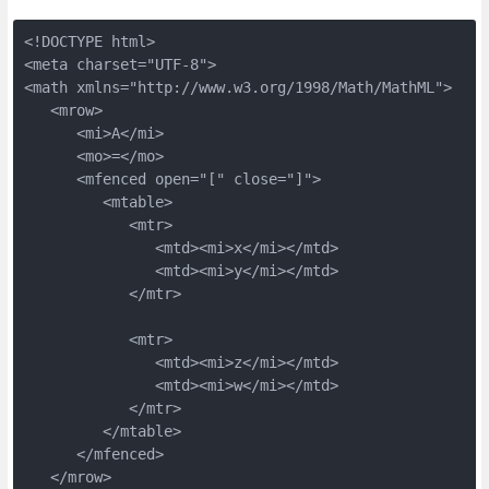
<!DOCTYPE html>

<meta charset="UTF-8">

<math xmlns="http://www.w3.org/1998/Math/MathML">

   <mrow>

      <mi>A</mi>

      <mo>=</mo>

      <mfenced open="[" close="]">

         <mtable>

            <mtr>

               <mtd><mi>x</mi></mtd>

               <mtd><mi>y</mi></mtd>

            </mtr>

            <mtr>

               <mtd><mi>z</mi></mtd>

               <mtd><mi>w</mi></mtd>

            </mtr>

         </mtable>

      </mfenced>

   </mrow>
