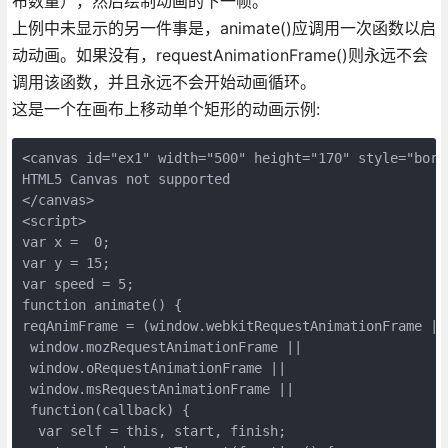
布数量），然后绘制动画的下一帧。
上例中未显示的另一件事是，animate()应调用一次函数以启
动动画。如果没有，requestAnimationFrame()则永远不会
调用该函数，并且永远不会开始动画循环。
这是一个在画布上移动单个矩形的动画示例:
<canvas id="ex1" width="500" height="170" style="bord
HTML5 Canvas not supported

</canvas>

<script>

var x =  0;

var y = 15;

var speed = 5;

function animate() {

reqAnimFrame = (window.webkitRequestAnimationFrame ||

 window.mozRequestAnimationFrame ||

 window.oRequestAnimationFrame ||

 window.msRequestAnimationFrame ||

 function(callback) {

  var self = this, start, finish;
