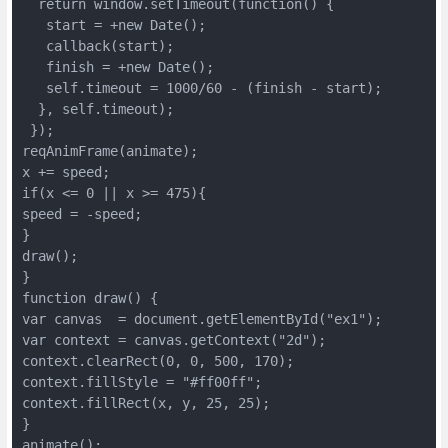
  return window.setTimeout(function() {

   start = +new Date();

   callback(start);

   finish = +new Date();

   self.timeout = 1000/60 - (finish - start);

  }, self.timeout);

 });

reqAnimFrame(animate);

x += speed;

if(x <= 0 || x >= 475){

speed = -speed;

}

draw();

}

function draw() {

var canvas  = document.getElementById("ex1");

var context = canvas.getContext("2d");

context.clearRect(0, 0, 500, 170);

context.fillStyle = "#ff00ff";

context.fillRect(x, y, 25, 25);

}

animate();
