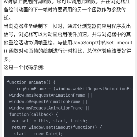
w对象上使用回调函数。您可以调用此函数，并在浏览器准
备绘制动画的下一帧时将要调用的另一个函数作为参数传
递。
当浏览器准备绘制下一帧时，通过让浏览器向应用程序发出
信号，浏览器可以为动画启用硬件加速，并与浏览器中的其
他重绘活动协调帧重绘。与使用JavaScript中的setTimeout
() 函数对动画帧的绘制进行计时相比，总体体验应该要好得
多。
这是一个代码示例:
function animate() {

    reqAnimFrame = (window.webkitRequestAnimationFrame
 window.mozRequestAnimationFrame ||

 window.oRequestAnimationFrame ||

 window.msRequestAnimationFrame ||

 function(callback) {

  var self = this, start, finish;

  return window.setTimeout(function() {

   start = +new Date();
