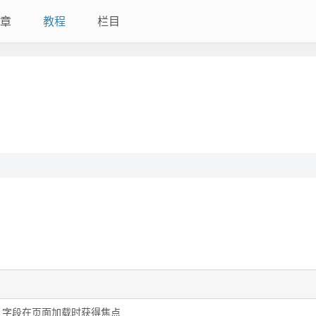
章
教程
栏目
en> 字段在页面加载时获得焦点