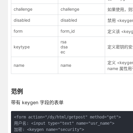
challenge
challenge
如果使用，则将
disabled
disabled
禁用 <keyg
form
form_id
定义该 <ke
rsa
keytype
dsa
定义密钥的安
ec
定义 <key
name
name
name 属
范例
带有 keygen 字段的表单
<form action="/dy/html/getpost" method="get">

用户名: <input type="text" name="usr_name">

加密: <keygen name="security">
