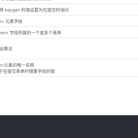
 keygen 的值设置为在提交时询问
en> 元素字段
ygen> 字段所属的一个或多个表单
全算法
gen>元素的唯一名称
性用于在提交表单时搜集字段的值