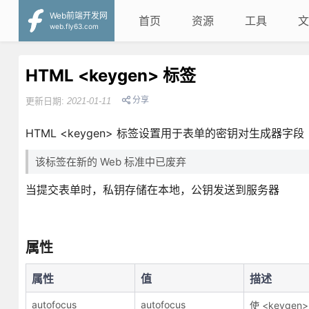
Web前端开发网
首页
资源
工具
文
web.fly63.com
HTML <keygen> 标签
分享
更新日期:
2021-01-11
HTML <keygen> 标签设置用于表单的密钥对生成器字段
该标签在新的 Web 标准中已废弃
当提交表单时，私钥存储在本地，公钥发送到服务器
属性
属性
值
描述
autofocus
autofocus
使 <keyg