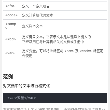
<dfn>
定义一个定义项目
<code>
定义计算机代码文本
<samp
定义样本文本
>
定义键盘文本。它表示文本是从键盘上键入的
<kbd>
它经常用在与计算机相关的文档或手册中
定义变量，可以将此标签与 <pre> 及 <code> 标签配
<var>
合使用
范例
对文档中的文本进行格式化
 <var>变量</var>
本文内容仅供个人学习/研究/参考使用，不构成任何决策建议或专业