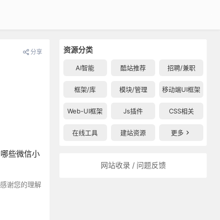
资源分类
分享
AI智能
酷站推荐
招聘/兼职
框架/库
模块/管理
移动端UI框架
Web-UI框架
Js插件
CSS相关
在线工具
建站资源
更多
有哪些微信小
网站收录 / 问题反馈
～感谢您的理解