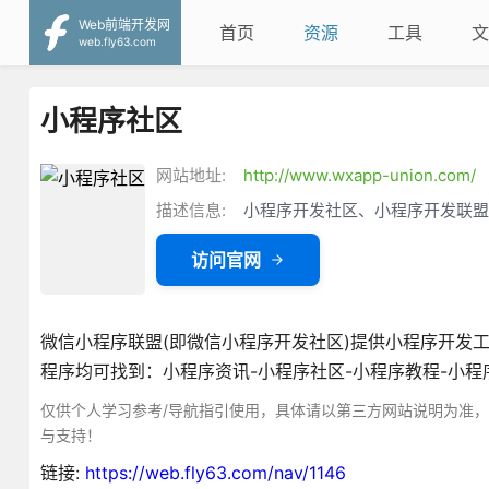
Web前端开发网
首页
资源
工具
文
web.fly63.com
小程序社区
网站地址:
http://www.wxapp-union.com/
描述信息:
小程序开发社区、小程序开发联盟
访问官网
微信小程序联盟(即微信小程序开发社区)提供小程序开发
程序均可找到：小程序资讯-小程序社区-小程序教程-小程序
仅供个人学习参考/导航指引使用，具体请以第三方网站说明为准
与支持！
链接:
https://web.fly63.com/nav/1146