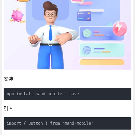
安装
npm install mand-mobile --save
引入
import { Button } from 'mand-mobile'