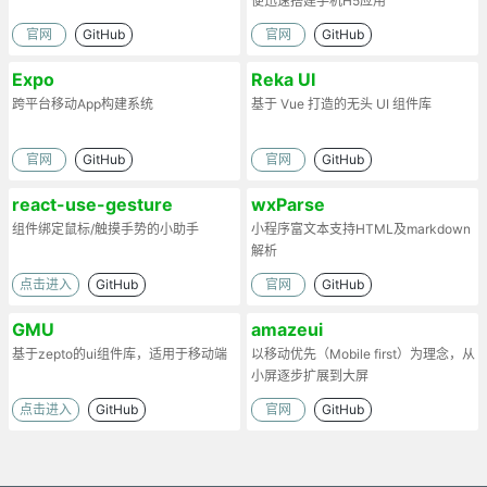
便迅速搭建手机H5应用
官网
GitHub
官网
GitHub
Expo
Reka UI
跨平台移动App构建系统
基于 Vue 打造的无头 UI 组件库
官网
GitHub
官网
GitHub
react-use-gesture
wxParse
组件绑定鼠标/触摸手势的小助手
小程序富文本支持HTML及markdown
解析
点击进入
GitHub
官网
GitHub
GMU
amazeui
基于zepto的ui组件库，适用于移动端
以移动优先（Mobile first）为理念，从
小屏逐步扩展到大屏
点击进入
GitHub
官网
GitHub