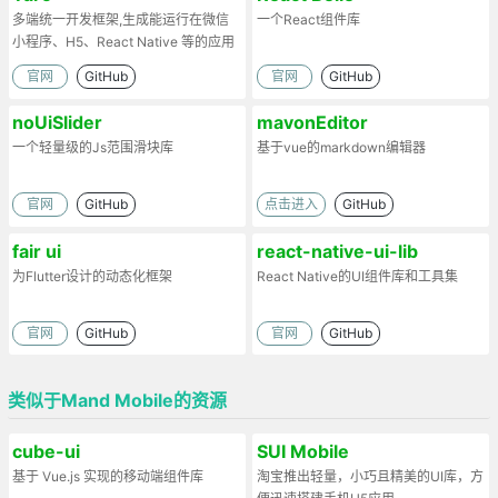
多端统一开发框架,生成能运行在微信
一个React组件库
小程序、H5、React Native 等的应用
官网
GitHub
官网
GitHub
noUiSlider
mavonEditor
一个轻量级的Js范围滑块库
基于vue的markdown编辑器
官网
GitHub
点击进入
GitHub
fair ui
react-native-ui-lib
为Flutter设计的动态化框架
React Native的UI组件库和工具集
官网
GitHub
官网
GitHub
类似于Mand Mobile的资源
cube-ui
SUI Mobile
基于 Vue.js 实现的移动端组件库
淘宝推出轻量，小巧且精美的UI库，方