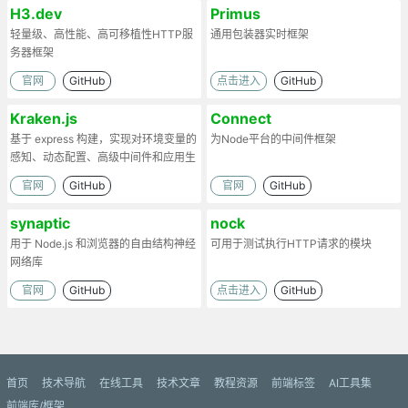
H3.dev
Primus
轻量级、高性能、高可移植性HTTP服
通用包装器实时框架
务器框架
官网
GitHub
点击进入
GitHub
Kraken.js
Connect
基于 express 构建，实现对环境变量的
为Node平台的中间件框架
感知、动态配置、高级中间件和应用生
命周期的事件通知
官网
GitHub
官网
GitHub
synaptic
nock
用于 Node.js 和浏览器的自由结构神经
可用于测试执行HTTP请求的模块
网络库
官网
GitHub
点击进入
GitHub
首页
技术导航
在线工具
技术文章
教程资源
前端标签
AI工具集
前端库/框架