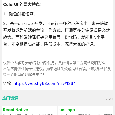
ColorUI 的两大特点：
1、颜色鲜艳饱满；
2、基于uni-app 开发，可运行于多种小程序中。未来跨端
开发将成为前端的主流工作方式，打通更多分销渠道是必然
趋势。而跨端转译框架只用编写一份代码，就能跑N个平
台，能变相提高产能，降低成本，深得大家的好评。
仅供个人学习参考/导航指引使用，具体请以第三方网站说明为准，
本站不提供任何专业建议。如果地址失效或描述有误，请联系站长反
馈～感谢您的理解与支持！
链接:
https://web.fly63.com/nav/1264
热门资源
更多»
React Native
uni-app