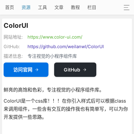
首页
资源
工具
文章
教程
栏目
ColorUI
网站地址:
https://www.color-ui.com/
GitHub:
https://github.com/weilanwl/ColorUI
描述信息:
专注视觉的小程序组件库
访问官网
GitHub
鲜亮的高饱和色彩，专注视觉的小程序组件库。
ColorUI是一个css库！！！在你引入样式后可以根据class
来调用组件，一些含有交互的操作我也有简单写，可以为你
开发提供一些思路。