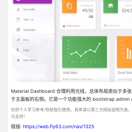
Material Dashboard 合理利用光线，总体布
于主面板的右侧。它是一个功能强大的 bootstrap admi
仅供个人学习参考/导航指引使用，具体请以第三方网站说明为准
与支持！
链接:
https://web.fly63.com/nav/1325