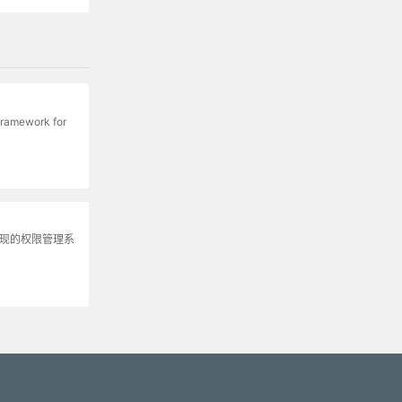
ramework for
t 实现的权限管理系