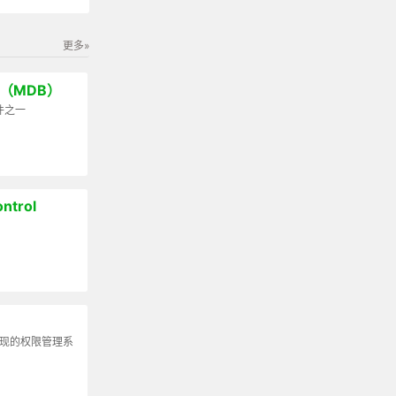
更多»
ign（MDB）
套件之一
ntrol
t 实现的权限管理系