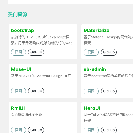
热门资源
bootstrap
Materialize
最流行的HTML,CSS和JavaScript框
基于Material Design的现
架，用于开发响应式,移动端先行的web
框架
项目
官网
GitHub
官网
GitHub
Muse-UI
sb-admin
基于 Vue2.0 的 Material Design UI 库
基于Bootstrap简约美观的后
官网
GitHub
官网
GitHub
RmlUI
HeroUI
桌面端GUI开发框架
基于TailwindCSS构建的React
框架
官网
GitHub
官网
GitHub