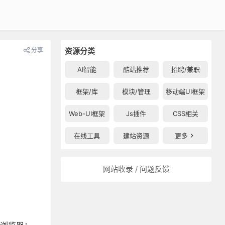
分享
资源分类
AI智能
酷站推荐
招聘/兼职
框架/库
模块/管理
移动端UI框架
Web-UI框架
Js插件
CSS相关
在线工具
建站资源
更多
网站收录 / 问题反馈