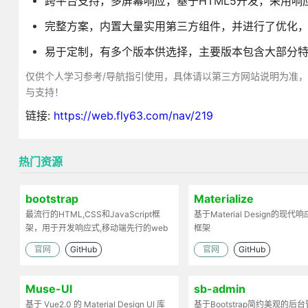
跨平台支持，多屏幕响应，基于HTML5开发，采用响
完整方案，内置大量实用第三方组件，并进行了优化，
易于定制，有多个版本供选择，主要版本包含大部分
仅供个人学习参考/导航指引使用，具体请以第三方网站说明为准
与支持！
链接:
https://web.fly63.com/nav/219
热门资源
bootstrap
Materialize
最流行的HTML,CSS和JavaScript框
基于Material Design的现
架，用于开发响应式,移动端先行的web
框架
项目
官网
GitHub
官网
GitHub
Muse-UI
sb-admin
基于 Vue2.0 的 Material Design UI 库
基于Bootstrap简约美观的后