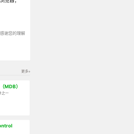
的浏览器；
～感谢您的理解
更多»
ign（MDB）
套件之一
ntrol