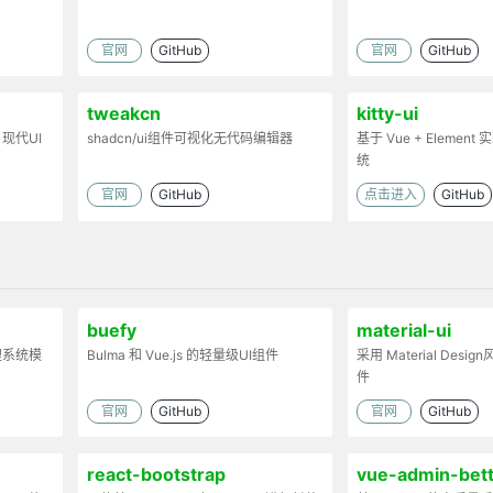
官网
GitHub
官网
GitHub
tweakcn
kitty-ui
 现代UI
shadcn/ui组件可视化无代码编辑器
基于 Vue + Elemen
统
官网
GitHub
点击进入
GitHub
buefy
material-ui
理系统模
Bulma 和 Vue.js 的轻量级UI组件
采用 Material Desig
件
官网
GitHub
官网
GitHub
react-bootstrap
vue-admin-bett