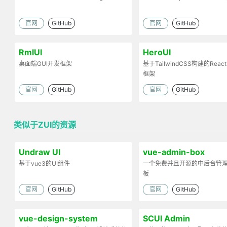
官网
GitHub
官网
GitHub
RmlUI
HeroUI
桌面端GUI开发框架
基于TailwindCSS构建的React
框架
官网
GitHub
官网
GitHub
类似于ZUI的资源
Undraw UI
vue-admin-box
基于vue3的UI组件
一个免费并且开源的中后台管
板
官网
GitHub
官网
GitHub
vue-design-system
SCUI Admin