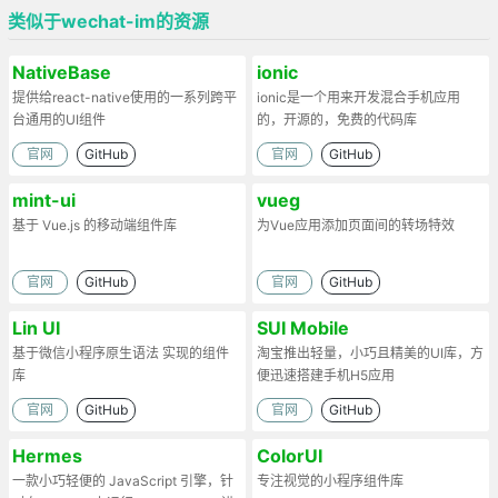
类似于wechat-im的资源
NativeBase
ionic
提供给react-native使用的一系列跨平
ionic是一个用来开发混合手机应用
台通用的UI组件
的，开源的，免费的代码库
官网
GitHub
官网
GitHub
mint-ui
vueg
基于 Vue.js 的移动端组件库
为Vue应用添加页面间的转场特效
官网
GitHub
官网
GitHub
Lin UI
SUI Mobile
基于微信小程序原生语法 实现的组件
淘宝推出轻量，小巧且精美的UI库，方
库
便迅速搭建手机H5应用
官网
GitHub
官网
GitHub
Hermes
ColorUI
一款小巧轻便的 JavaScript 引擎，针
专注视觉的小程序组件库