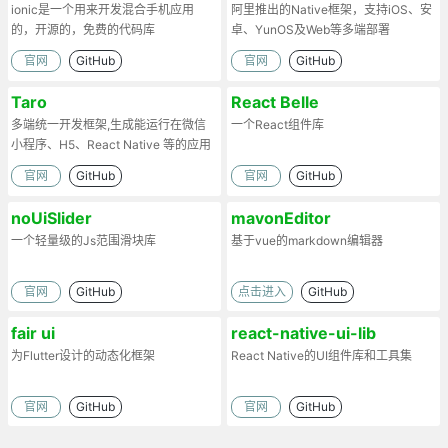
ionic是一个用来开发混合手机应用
阿里推出的Native框架，支持iOS、安
的，开源的，免费的代码库
卓、YunOS及Web等多端部署
官网
GitHub
官网
GitHub
Taro
React Belle
多端统一开发框架,生成能运行在微信
一个React组件库
小程序、H5、React Native 等的应用
官网
GitHub
官网
GitHub
noUiSlider
mavonEditor
一个轻量级的Js范围滑块库
基于vue的markdown编辑器
官网
GitHub
点击进入
GitHub
fair ui
react-native-ui-lib
为Flutter设计的动态化框架
React Native的UI组件库和工具集
官网
GitHub
官网
GitHub