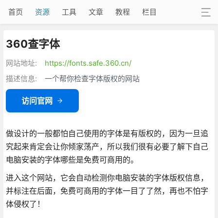
首页
资源
工具
文章
教程
栏目
360查字体
网站地址:
https://fonts.safe.360.cn/
描述信息:
一个帮你检查字体版权的网站
访问官网
做设计的一般都怕自己使用的字体是有版权的，因为一旦追
究起来肯定会让你倾家荡产，所以我们很有必要了解下自己
电脑安装的字体哪些是免费可商用的。
进入这个网站，它会自动检测你电脑安装的字体版权信息，
并标注在后面，免费可商用的字体一目了了然，再也不怕字
体侵权了！