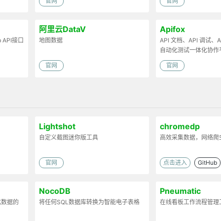
官网
官网
阿里云DataV
Apifox
API接口
地图数据
API 文档、API 调试、AP
自动化测试一体化协作
官网
官网
Lightshot
chromedp
自定义截图迷你版工具
高效采集数据，网络爬
官网
点击进入
GitHub
NocoDB
Pneumatic
化数据的
将任何SQL数据库转换为智能电子表格
在线看板工作流程管理