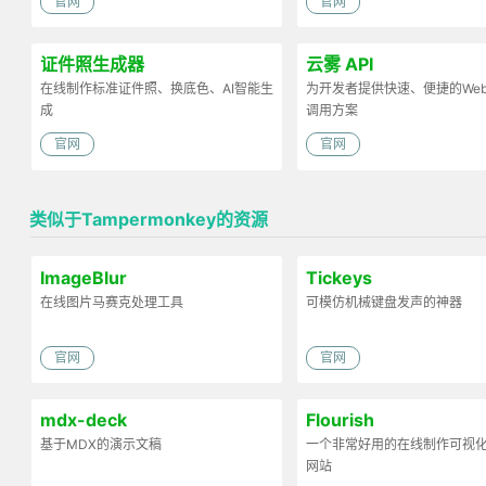
官网
官网
证件照生成器
云雾 API
在线制作标准证件照、换底色、AI智能生
为开发者提供快速、便捷的Web 
成
调用方案
官网
官网
类似于Tampermonkey的资源
ImageBlur
Tickeys
在线图片马赛克处理工具
可模仿机械键盘发声的神器
官网
官网
mdx-deck
Flourish
基于MDX的演示文稿
一个非常好用的在线制作可视
网站