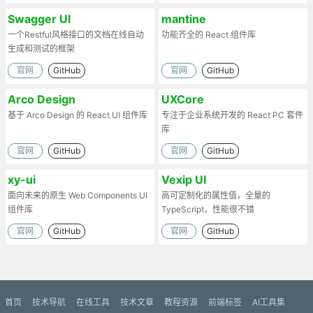
Swagger UI
mantine
一个Restful风格接口的文档在线自动
功能齐全的 React 组件库
生成和测试的框架
官网
GitHub
官网
GitHub
Arco Design
UXCore
基于 Arco Design 的 React UI 组件库
专注于企业系统开发的 React PC 套件
库
官网
GitHub
官网
GitHub
xy-ui
Vexip UI
面向未来的原生 Web Components UI
高可定制化的属性值，全量的
组件库
TypeScript，性能很不错
官网
GitHub
官网
GitHub
首页
技术导航
在线工具
技术文章
教程资源
前端标签
AI工具集