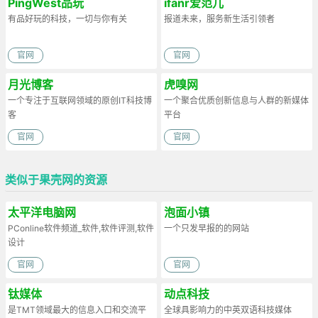
PingWest品玩
ifanr爱范儿
有品好玩的科技，一切与你有关
报道未来，服务新生活引领者
官网
官网
月光博客
虎嗅网
一个专注于互联网领域的原创IT科技博
一个聚合优质创新信息与人群的新媒体
客
平台
官网
官网
类似于果壳网的资源
太平洋电脑网
泡面小镇
PConline软件频道_软件,软件评测,软件
一个只发早报的的网站
设计
官网
官网
钛媒体
动点科技
是TMT领域最大的信息入口和交流平
全球具影响力的中英双语科技媒体