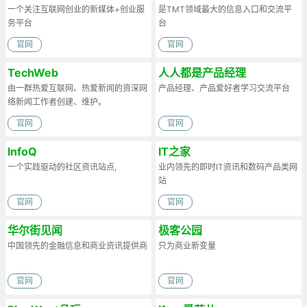
一个关注互联网创业的新媒体+创业服
是TMT领域最大的信息入口和交流平
务平台
台
官网
官网
TechWeb
人人都是产品经理
由一群热爱互联网、热爱新闻的资深网
产品经理、产品爱好者学习交流平台
络新闻工作者创建、维护。
官网
官网
InfoQ
IT之家
一个实践驱动的社区资讯站点,
业内领先的即时IT资讯和数码产品类网
站
官网
官网
华尔街见闻
极客公园
中国领先的金融信息和商业资讯提供商
只为商业新变量
官网
官网