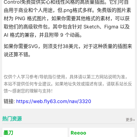
Control免费提供实心和线性风格的高质量插图。它们可自
由用于商业和个人用途，但.png格式多样。免费版的图片素
材为 PNG 格式图片，如果你需要其他格式的素材，可以获
取他们的高级软件包，其中包含针对 Sketch、Figma 以及
AI 格式的兼容，并且附带 9 个动画。
如果你需要SVG，则须支付38美元，对于这种质量的插图来
说还算不错。
仅供个人学习参考/导航指引使用，具体请以第三方网站说明为准，
本站不提供任何专业建议。如果地址失效或描述有误，请联系站长反
馈～感谢您的理解与支持！
链接:
https://web.fly63.com/nav/3320
热门资源
更多»
墨刀
Reeoo