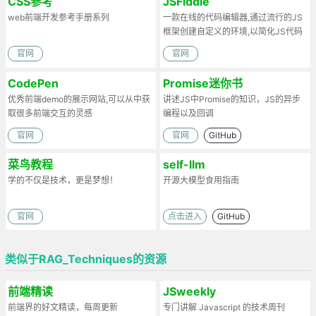
CSS参考
JSFiddle
web前端开发参考手册系列
一款在线的代码编辑器,通过流行的JS
框架创建自定义的环境,以简化JS代码
官网
官网
CodePen
Promise迷你书
优秀前端demo的展示网站,可以从中获
讲述JS中Promise的知识，JS的异步
取很多前端交互的灵感
编程以及回调
官网
官网
GitHub
菜鸟教程
self-llm
学的不仅是技术，更是梦想！
开源大模型食用指南
官网
点击进入
GitHub
类似于RAG_Techniques的资源
前端精读
JSweekly
前端界的好文精读，每周更新
专门讲解 Javascript 的技术周刊