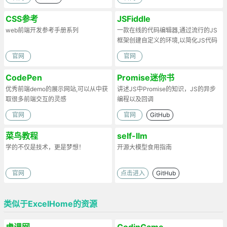
CSS参考
JSFiddle
web前端开发参考手册系列
一款在线的代码编辑器,通过流行的JS
框架创建自定义的环境,以简化JS代码
官网
官网
CodePen
Promise迷你书
优秀前端demo的展示网站,可以从中获
讲述JS中Promise的知识，JS的异步
取很多前端交互的灵感
编程以及回调
官网
官网
GitHub
菜鸟教程
self-llm
学的不仅是技术，更是梦想！
开源大模型食用指南
官网
点击进入
GitHub
类似于ExcelHome的资源
虎课网
CodinGame