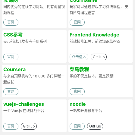
国内优秀的在线学习网站，拥有海量视
玩家可以通过游戏学习算法编程， 支
频课程
持所有编程语言
官网
官网
CSS参考
Frontend Knowledge
web前端开发参考手册系列
Structure
前端技能汇总，前端知识结构图
官网
点击进入
GitHub
Coursera
菜鸟教程
与来自顶级机构的 10,000 多门课程一
学的不仅是技术，更是梦想！
起成长
官网
官网
vuejs-challenges
noodle
一个 Vue.js 在线挑战平台
一站式开源教育平台
官网
GitHub
官网
GitHub