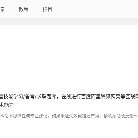
章
教程
栏目
运营技能学习/备考/求职题库，在线进行百度阿里腾讯网易等互联
技术能力
，本站不提供任何专业建议。如果地址失效或描述有误，请联系站长反馈