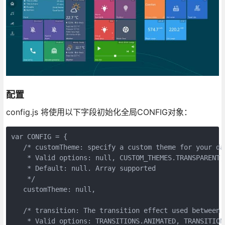
配置
config.js 将使用以下字段初始化全局CONFIG对象：
var CONFIG = {

   /* customTheme: specify a custom theme for your das
    * Valid options: null, CUSTOM_THEMES.TRANSPARENT,
    * Default: null. Array supported

    */

   customTheme: null,

   /* transition: The transition effect used between P
    * Valid options: TRANSITIONS.ANIMATED, TRANSITION