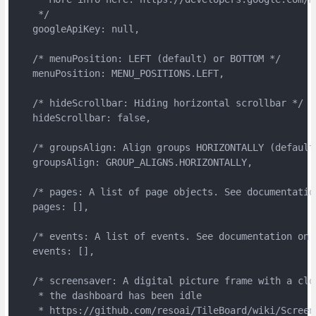
    */

   googleApiKey: null,

   /* menuPosition: LEFT (default) or BOTTOM */

   menuPosition: MENU_POSITIONS.LEFT,

   /* hideScrollbar: Hiding horizontal scrollbar */

   hideScrollbar: false,

   /* groupsAlign: Align groups HORIZONTALLY (default)
   groupsAlign: GROUP_ALIGNS.HORIZONTALLY,

   /* pages: A list of page objects. See documentation
   pages: [],

   /* events: A list of events. See documentation on E
   events: [],

   /* screensaver: A digital picture frame with a cloc
    * the dashboard has been idle

    * https://github.com/resoai/TileBoard/wiki/Screens