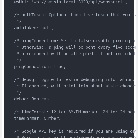
   wsUrl: 'ws://hassio.local:8123/api/websocket',

   /* authToken: Optional Long live token that you ca
    */

   authToken: null,

   /* pingConnection: Set to false disable pinging of
    * Otherwise, a ping will be sent every five secon
    * a reconnect will be attempted. If not included 
    */

   pingConnection: true,

   /* debug: Toggle for extra debugging information.

    * If enabled, will print info about state changes
    */

   debug: Boolean,

   /* timeFormat: 12 for AM/PM marker, 24 for 24 hour 
   timeFormat: Number,

   /* Google API key is required if you are using dev
    * More info here: https://developers.google.com/m