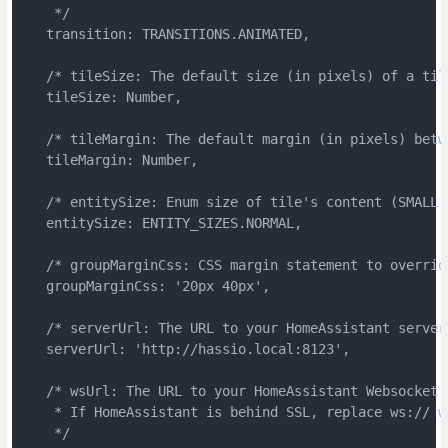
    */

   transition: TRANSITIONS.ANIMATED,

   /* tileSize: The default size (in pixels) of a tile
   tileSize: Number,

   /* tileMargin: The default margin (in pixels) betwe
   tileMargin: Number,

   /* entitySize: Enum size of tile's content (SMALL, 
   entitySize: ENTITY_SIZES.NORMAL,

   /* groupMarginCss: CSS margin statement to overrid
   groupMarginCss: '20px 40px',

   /* serverUrl: The URL to your HomeAssistant server 
   serverUrl: 'http://hassio.local:8123',

   /* wsUrl: The URL to your HomeAssistant Websocket c
    * If HomeAssistant is behind SSL, replace ws:// wi
    */
