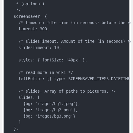
    * (optional)

    */

   screensaver: {

     /* timeout: Idle time (in seconds) before the sc
     timeout: 300,

     /* slidesTimeout: Amount of time (in seconds) to 
     slidesTimeout: 10,

     styles: { fontSize: '40px' },

     /* read more in wiki */

     leftBottom: [{ type: SCREENSAVER_ITEMS.DATETIME }
     /* slides: Array of paths to pictures. */

     slides: [

       {bg: 'images/bg1.jpeg'},

       {bg: 'images/bg2.png'},

       {bg: 'images/bg3.png'}

     ]

   },
