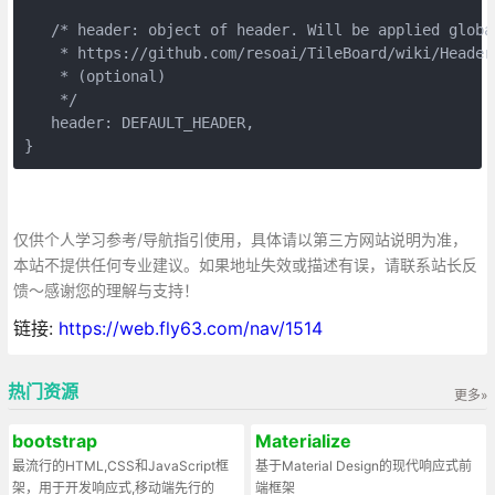
   /* header: object of header. Will be applied global
    * https://github.com/resoai/TileBoard/wiki/Header-
    * (optional)

    */

   header: DEFAULT_HEADER,

}
仅供个人学习参考/导航指引使用，具体请以第三方网站说明为准，
本站不提供任何专业建议。如果地址失效或描述有误，请联系站长反
馈～感谢您的理解与支持！
链接:
https://web.fly63.com/nav/1514
热门资源
更多»
bootstrap
Materialize
最流行的HTML,CSS和JavaScript框
基于Material Design的现代响应式前
架，用于开发响应式,移动端先行的
端框架