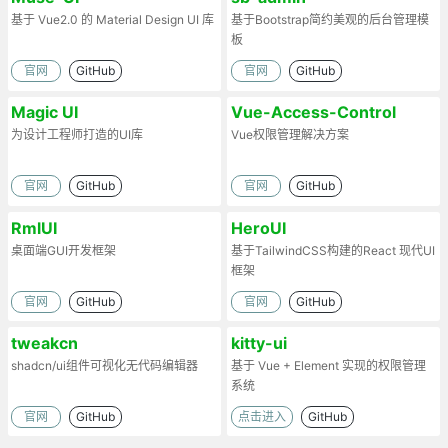
基于 Vue2.0 的 Material Design UI 库
基于Bootstrap简约美观的后台管理模
板
官网
GitHub
官网
GitHub
Magic UI
Vue-Access-Control
为设计工程师打造的UI库
Vue权限管理解决方案
官网
GitHub
官网
GitHub
RmlUI
HeroUI
桌面端GUI开发框架
基于TailwindCSS构建的React 现代UI
框架
官网
GitHub
官网
GitHub
tweakcn
kitty-ui
shadcn/ui组件可视化无代码编辑器
基于 Vue + Element 实现的权限管理
系统
官网
GitHub
点击进入
GitHub