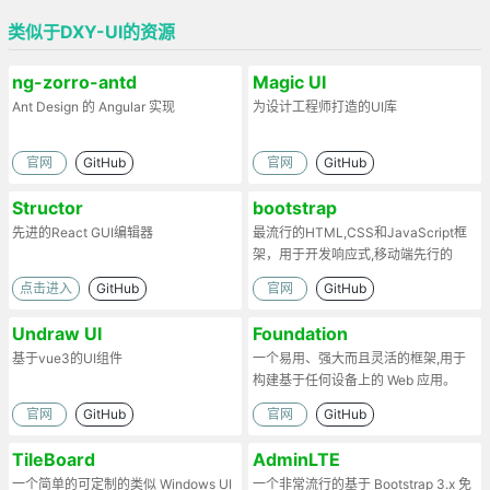
类似于DXY-UI的资源
ng-zorro-antd
Magic UI
Ant Design 的 Angular 实现
为设计工程师打造的UI库
官网
GitHub
官网
GitHub
Structor
bootstrap
先进的React GUI编辑器
最流行的HTML,CSS和JavaScript框
架，用于开发响应式,移动端先行的
web项目
点击进入
GitHub
官网
GitHub
Undraw UI
Foundation
基于vue3的UI组件
一个易用、强大而且灵活的框架,用于
构建基于任何设备上的 Web 应用。
官网
GitHub
官网
GitHub
TileBoard
AdminLTE
一个简单的可定制的类似 Windows UI
一个非常流行的基于 Bootstrap 3.x 免