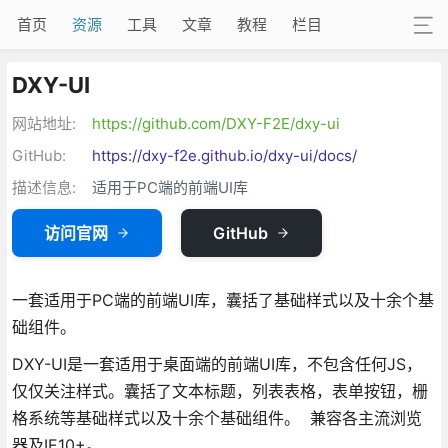
首页
资源
工具
文章
教程
栏目
DXY-UI
网站地址:
https://github.com/DXY-F2E/dxy-ui
GitHub:
https://dxy-f2e.github.io/dxy-ui/docs/
描述信息:
适用于PC端的前端UI库
访问官网
GitHub
一套适用于PC端的前端UI库，囊括了基础样式以及十余个基
础组件。
DXY-UI是一套适用于桌面端的前端UI库，不包含任何JS，
仅仅关注样式。囊括了文本标题，列表表格，表单按钮，栅
格系统等基础样式以及十余个基础组件。 兼容各主流浏览
器及IE10+。