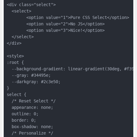
<div class="select">
  <select>
	<option value="1">Pure CSS Select</option>
	<option value="2">No JS</option>
	<option value="3">Nice!</option>
  </select>
</div>
<style>
:root {
  --background-gradient: linear-gradient(30deg, #f39c
  --gray: #34495e;
  --darkgray: #2c3e50;
}
select {
  /* Reset Select */
  appearance: none;
  outline: 0;
  border: 0;
  box-shadow: none;
  /* Personalize */