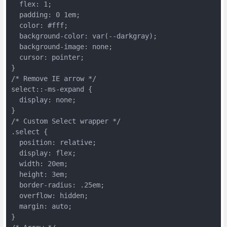
  flex: 1;
  padding: 0 1em;
  color: #fff;
  background-color: var(--darkgray);
  background-image: none;
  cursor: pointer;
}
/* Remove IE arrow */
select::-ms-expand {
  display: none;
}
/* Custom Select wrapper */
.select {
  position: relative;
  display: flex;
  width: 20em;
  height: 3em;
  border-radius: .25em;
  overflow: hidden;
  margin: auto;
}