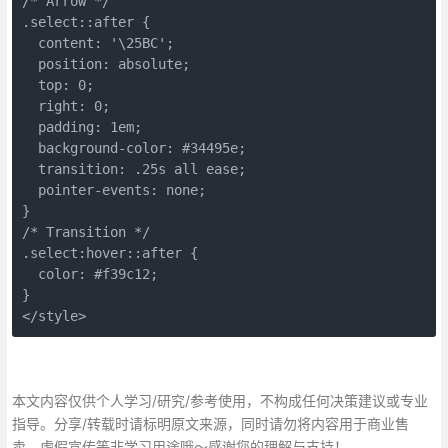
/* Arrow */
.select::after {
  content: '\25BC';
  position: absolute;
  top: 0;
  right: 0;
  padding: 1em;
  background-color: #34495e;
  transition: .25s all ease;
  pointer-events: none;
}
/* Transition */
.select:hover::after {
  color: #f39c12;
}
</style>
本文内容仅供个人学习/研究/参考使用，不构成任何决策建议或专业
指导。分享/转载时请标明原文来源，同时请勿将内容用于商业售
卖、虚假宣传等非学习用途哦～感谢您的理解与支持！