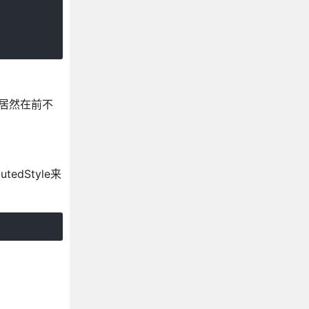
ri居然在前不
dStyle来