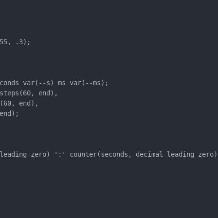
255, .3);
econds var(--s) ms var(--ms);
 steps(60, end),
s(60, end),
 end);
l-leading-zero) ':' counter(seconds, decimal-leading-zero