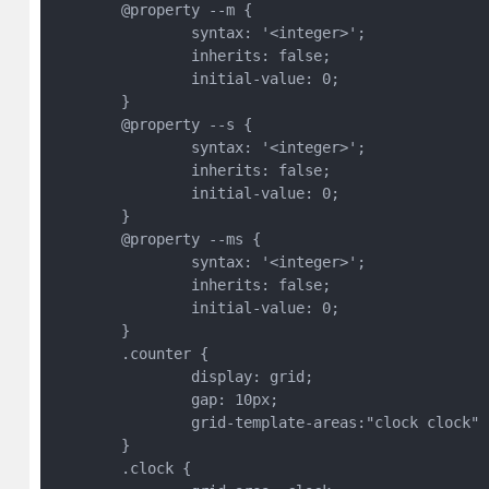
	@property --m {
		syntax: '<integer>';
		inherits: false;
		initial-value: 0;
	}
	@property --s {
		syntax: '<integer>';
		inherits: false;
		initial-value: 0;
	}
	@property --ms {
		syntax: '<integer>';
		inherits: false;
		initial-value: 0;
	}
	.counter {
		display: grid;
		gap: 10px;
		grid-template-areas:"clock clock"
	}
	.clock {