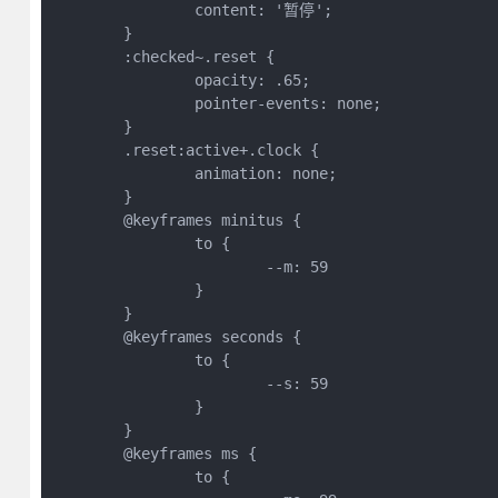
		content: '暂停';
	}
	:checked~.reset {
		opacity: .65;
		pointer-events: none;
	}
	.reset:active+.clock {
		animation: none;
	}
	@keyframes minitus {
		to {
			--m: 59
		}
	}
	@keyframes seconds {
		to {
			--s: 59
		}
	}
	@keyframes ms {
		to {