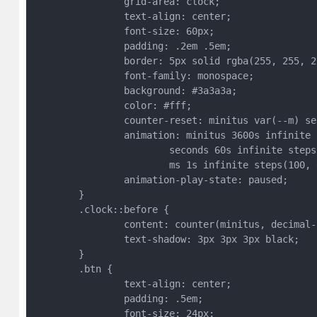
		grid-area: clock;
		text-align: center;
		font-size: 60px;
		padding: .2em .5em;
		border: 5px solid rgba(255, 255, 
		font-family: monospace;
		background: #3a3a3a;
		color: #fff;
		counter-reset: minitus var(--m) s
		animation: minitus 3600s infinite
			seconds 60s infinite step
			ms 1s infinite steps(100,
		animation-play-state: paused;
	}
	.clock::before {
		content: counter(minitus, decima
		text-shadow: 3px 3px 3px black;
	}
	.btn {
		text-align: center;
		padding: .5em;
		font-size: 24px;