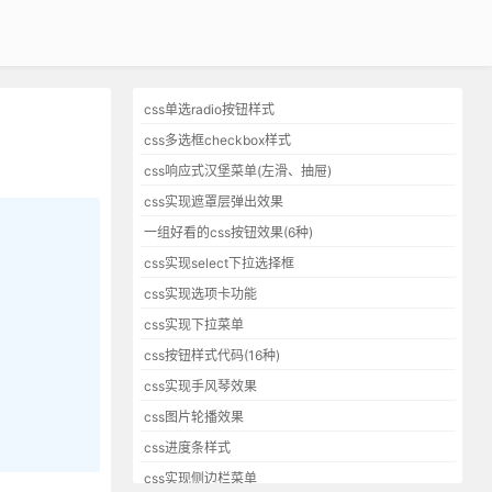
css单选radio按钮样式
css多选框checkbox样式
css响应式汉堡菜单(左滑、抽屉)
css实现遮罩层弹出效果
一组好看的css按钮效果(6种)
css实现select下拉选择框
css实现选项卡功能
css实现下拉菜单
css按钮样式代码(16种)
css实现手风琴效果
css图片轮播效果
css进度条样式
css实现侧边栏菜单