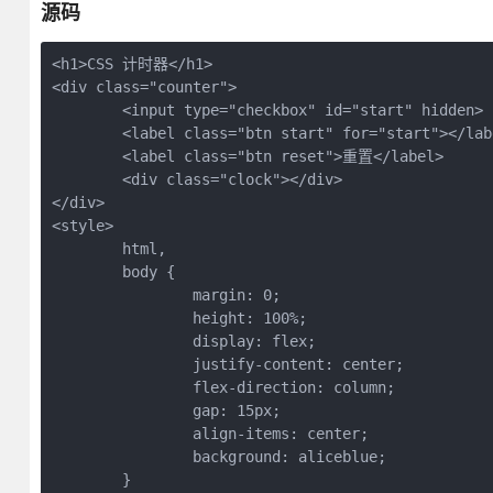
源码
<h1>CSS 计时器</h1>
<div class="counter">
	<input type="checkbox" id="start" hidden>
	<label class="btn start" for="start"></lab
	<label class="btn reset">重置</label>
	<div class="clock"></div>
</div>
<style>
	html,
	body {
		margin: 0;
		height: 100%;
		display: flex;
		justify-content: center;
		flex-direction: column;
		gap: 15px;
		align-items: center;
		background: aliceblue;
	}