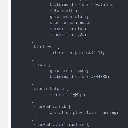
		background-color: royalblue;
		color: #fff;
		grid-area: start;
		user-select: none;
		cursor: pointer;
		transition: .2s;
	}
	.btn:hover {
		filter: brightness(1.1);
	}
	.reset {
		grid-area: reset;
		background-color: #F44336;
	}
	.start::before {
		content: '开始';
	}
	:checked~.clock {
		animation-play-state: running;
	}
	:checked~.start::before {