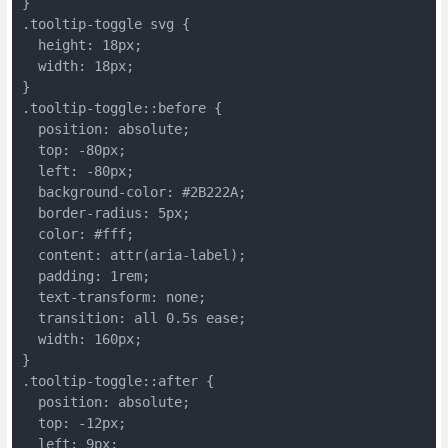
}
.tooltip-toggle svg {
  height: 18px;
  width: 18px;
}
.tooltip-toggle::before {
  position: absolute;
  top: -80px;
  left: -80px;
  background-color: #2B222A;
  border-radius: 5px;
  color: #fff;
  content: attr(aria-label);
  padding: 1rem;
  text-transform: none;
  transition: all 0.5s ease;
  width: 160px;
}
.tooltip-toggle::after {
  position: absolute;
  top: -12px;
  left: 9px;