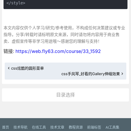
</style>
本文内容仅供个人学习/研究/参考使用，不构成任何决策建议或专业
指导。分享/转载时请标明原文来源，同时请勿将内容用于商业售
卖、虚假宣传等非学习用途哦～感谢您的理解与支持！
链接:
https://web.fly63.com/course/33_1592
css炫酷的圆形菜单
css手风琴_好看的Gallery伸缩效果
目录选择
更多»
首页
技术导航
在线工具
技术文章
教程资源
前端标签
AI工具集