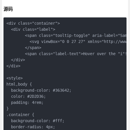
源码
<div class="container">
  <div class="label">
	<span class="tooltip-toggle" aria-label="Sam
	  <svg viewBox="0 0 27 27" xmlns="http://www
	</span>
	<span class="label-text">Hover over the "i"!<
  </div>
</div>
<style>
html,body {
  background-color: #363642;
  color: #2D2D36;
  padding: 4rem;
}
.container {
  background-color: #fff;
  border-radius: 4px;