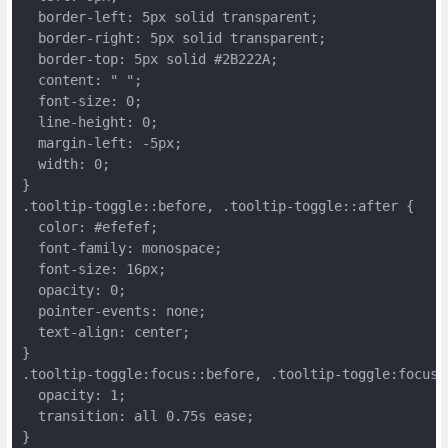
  border-left: 5px solid transparent;
  border-right: 5px solid transparent;
  border-top: 5px solid #2B222A;
  content: " ";
  font-size: 0;
  line-height: 0;
  margin-left: -5px;
  width: 0;
}
.tooltip-toggle::before, .tooltip-toggle::after {
  color: #efefef;
  font-family: monospace;
  font-size: 16px;
  opacity: 0;
  pointer-events: none;
  text-align: center;
}
.tooltip-toggle:focus::before, .tooltip-toggle:focus:
  opacity: 1;
  transition: all 0.75s ease;
}