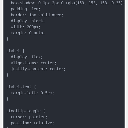
  box-shadow: 0 1px 2px 0 rgba(153, 153, 153, 0.35);
  padding: 1em;
  border: 1px solid #eee;
  display: block;
  width: 200px;
  margin: 0 auto;
}
.label {
  display: flex;
  align-items: center;
  justify-content: center;
}
.label-text {
  margin-left: 0.5em;
}
.tooltip-toggle {
  cursor: pointer;
  position: relative;