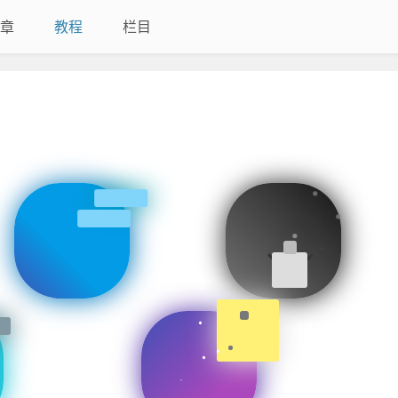
章
教程
栏目