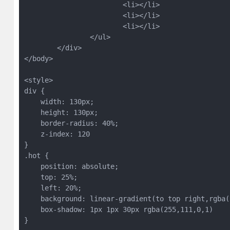
			<li></li>
			<li></li>
			<li></li>
		</ul>
	</div>
</body>
<style>
div {
    width: 130px;
    height: 130px;
    border-radius: 40%;
    z-index: 120
}
.hot {
    position: absolute;
    top: 25%;
    left: 20%;
    background: linear-gradient(to top right,rgba(
    box-shadow: 1px 1px 30px rgba(255,111,0,1)
}