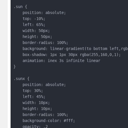
.sun {
    position: absolute;
    top: -10%;
    left: 65%;
    width: 50px;
    height: 50px;
    border-radius: 100%;
    background: linear-gradient(to bottom left,rgb
    box-shadow: 1px 1px 30px rgba(255,160,0,1);
    animation: inex 3s infinite linear
}
.sunx {
    position: absolute;
    top: 30%;
    left: 45%;
    width: 10px;
    height: 10px;
    border-radius: 100%;
    background-color: #fff;
    opacity: .2