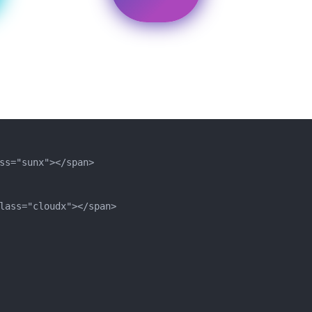
ass="sunx"></span>
class="cloudx"></span>