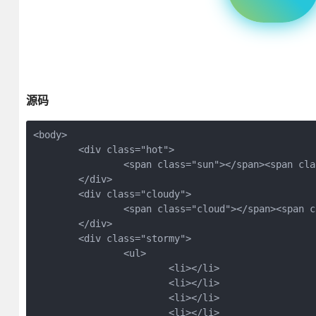
源码
<body>
	<div class="hot">
		<span class="sun"></span><span cl
	</div>
	<div class="cloudy">
		<span class="cloud"></span><span 
	</div>
	<div class="stormy">
		<ul>
			<li></li>
			<li></li>
			<li></li>
			<li></li>