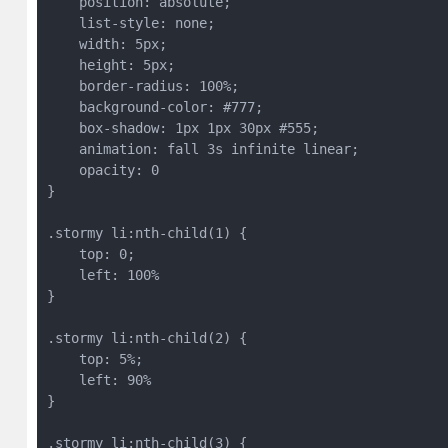
    position: absolute;
    list-style: none;
    width: 5px;
    height: 5px;
    border-radius: 100%;
    background-color: #777;
    box-shadow: 1px 1px 30px #555;
    animation: fall 3s infinite linear;
    opacity: 0
}
.stormy li:nth-child(1) {
    top: 0;
    left: 100%
}
.stormy li:nth-child(2) {
    top: 5%;
    left: 90%
}
.stormy li:nth-child(3) {