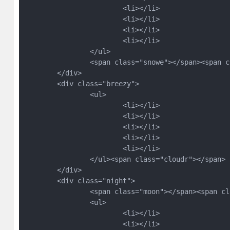
			<li></li>
			<li></li>
			<li></li>
			<li></li>
		</ul>
		<span class="snowe"></span><span
	</div>
	<div class="breezy">
		<ul>
			<li></li>
			<li></li>
			<li></li>
			<li></li>
			<li></li>
		</ul><span class="cloudr"></span>
	</div>
	<div class="night">
		<span class="moon"></span><span c
		<ul>
			<li></li>
			<li></li>