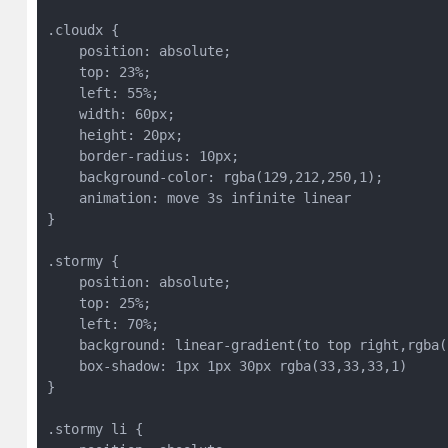
.cloudx {
    position: absolute;
    top: 23%;
    left: 55%;
    width: 60px;
    height: 20px;
    border-radius: 10px;
    background-color: rgba(129,212,250,1);
    animation: move 3s infinite linear
}
.stormy {
    position: absolute;
    top: 25%;
    left: 70%;
    background: linear-gradient(to top right,rgba(
    box-shadow: 1px 1px 30px rgba(33,33,33,1)
}
.stormy li {