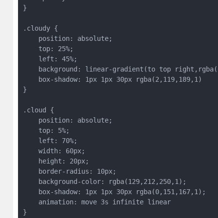
}
.cloudy {
    position: absolute;
    top: 25%;
    left: 45%;
    background: linear-gradient(to top right,rgba(
    box-shadow: 1px 1px 30px rgba(2,119,189,1)
}
.cloud {
    position: absolute;
    top: 5%;
    left: 70%;
    width: 60px;
    height: 20px;
    border-radius: 10px;
    background-color: rgba(129,212,250,1);
    box-shadow: 1px 1px 30px rgba(0,151,167,1);
    animation: move 3s infinite linear
}