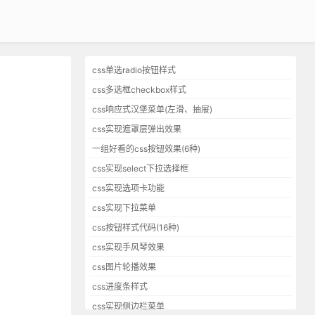
css单选radio按钮样式
css多选框checkbox样式
css响应式汉堡菜单(左滑、抽屉)
css实现遮罩层弹出效果
一组好看的css按钮效果(6种)
css实现select下拉选择框
css实现选项卡功能
css实现下拉菜单
css按钮样式代码(16种)
css实现手风琴效果
css图片轮播效果
css进度条样式
css实现侧边栏菜单