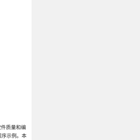
《UNIX环境高级编程》
《程序员的自我修养》
《数据密集型应用系统设计》
《现代操作系统》
《操作系统真象还原》
《Windows核心编程》
《深入理解LINUX内核》
《传世经典书丛:UNIX编程艺术》
《清醒思考的艺术》
《C和指针》
《C专家编程》
《C 陷阱与缺陷》
《C++ Primer Plus》
《STL源码剖析》
软件质量和编
《Effective C++》
程序示例。本
《深度探索C++对象模型》