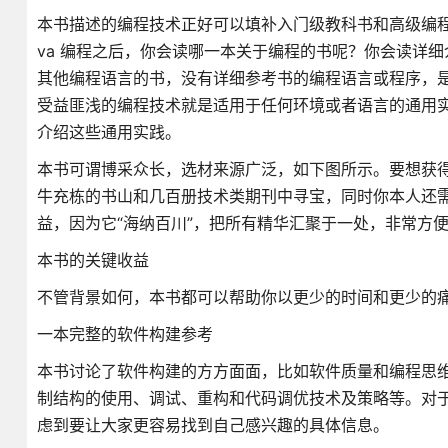
本书描述的编程技术正好可以填补入门级教科书和高级编程教科
va 编程之后，你会读哪一本关于编程的书呢？你会读详细介绍
其他编程语言的书，没有详细参考书的编程语言或程序，
受益匪浅的编程技术就是适用于任何环境或者语言的通用
介绍这些通用实践。
本书可谓博采众长，选材来源广泛，如下图所示。要想获
牛充栋的书山和几百册技术类期刊中寻宝，同时你本人还
益，因为它“海纳百川”，把所有精华汇聚于一处，非常方
本书的关键收益
不管背景如何，本书都可以帮助你以更少的时间和更少的
一本完整的软件构建参考
本书讨论了软件构建的方方面面，比如软件质量和编程思
制结构的使用、调试、重构和代码调优技术及策略等。对
虑到要让大家更容易找到自己感兴趣的具体信息。