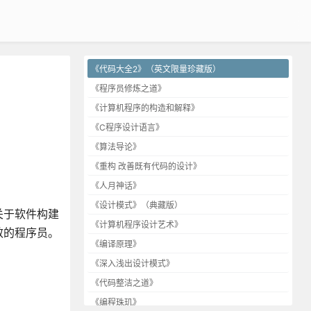
《代码大全2》（英文限量珍藏版）
《程序员修炼之道》
《计算机程序的构造和解释》
《C程序设计语言》
《算法导论》
《重构 改善既有代码的设计》
《人月神话》
《设计模式》（典藏版）
关于软件构建
《计算机程序设计艺术》
效的程序员。
《编译原理》
《深入浅出设计模式》
《代码整洁之道》
《编程珠玑》