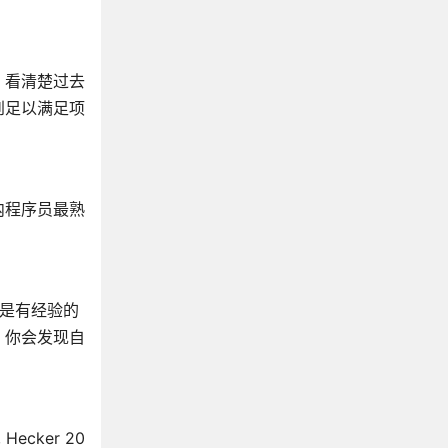
《深入理解ES6》
《高性能JavaScript》
《数据结构与算法JavaScript描述》
，看清楚过去
《JavaScript ES6 函数式编程入门经典》
到足以满足项
《HTML5权威指南》
《锋利的jQuery》
《深入React技术栈》
内程序员最熟
《React状态管理与同构实战》
《React进阶之路》
《React学习手册》
《React Native移动开发实战》
是有经验的
《React+Redux前端开发实战》
，你会发现自
《Spring Boot+Vue全栈开发实战》
《Vue.js项目实战》
《Vue.js入门与商城开发实战》
cker 20
《Vue.js 从入门到实战》