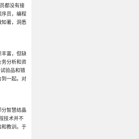
序员都没有接
《Vue.js实战》
程序员，编程
《深入浅出Node.js》
微知著，洞悉
《Node.js实战》
《Node.js无服务器应用实战》
《Node与Express开发》
《编写可维护的JavaScript》
识丰富，但缺
《大型网站技术架构 核心原理与案例分析》
业务分析和资
《Web性能权威指南》
的试验品和错
《点石成金》
合到一起。对
部分智慧结晶
编程技术并不
验和教训。于