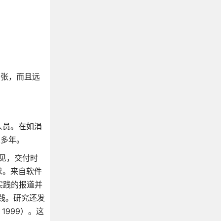
《MySQL必知必会》
《MySQL技术内幕：InnoDB存储引擎》
《深入浅出MySQL》
《SQL基础教程》
《CSS权威指南》
夸张，而且远
《CSS揭秘》
《CSS世界》
《Head First HTML与CSS》
《零基础学HTML5+CSS3》
人员。在如涓
《HTML5+CSS3+JavaScript从入门到精通》
很多年。
《JavaScript DOM编程艺术》
可见，交付时
《JavaScript高级程序设计》
求。来自软件
《JavaScript语言精粹》
实践的报道并
《你不知道的JavaScript 》
践。研究还发
《JavaScript设计模式与开发实践》
 1999）。这
《ES6标准入门》