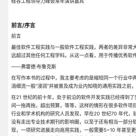
硅谷工程领导力峰会常年演讲嘉宾
前言/序言
前言
最佳软件工程实践与一般软件工程实践，两者的差异非常大
远超过其他任何工程学科。从这一点看，用于传播优秀软
——弗雷德·布鲁克斯
在写作本书的过程中，我主要考虑的是缩短同一个行业中
涓细流一般“浸润”并被普及成为业内知晓的通用实践之前
在21 世纪的前十年，处于前沿的软件开发实践已经得到了
间一拖再拖，超出预算，等等，这样的情形在很多软件项
行业和学术机构的研究人员发现，早在20 世纪70 年
没有走出专业技术期刊的影响圈，以至于还有相当一部分软
现，一项研究进展走向商用实践，一般需要5~10 年甚至更多的时间（Rag