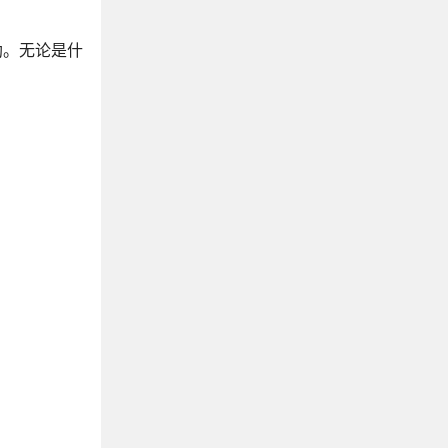
《Java核心技术》
《Effective Java中文版》
助。无论是什
《深入理解Java虚拟机》
《Java并发编程实战》
《轻量级Java Web整合开发》
《精通Spring》
《Java编程思想》
《Java性能权威指南》
《大话设计模式》
《图解HTTP》
《Redis实战》
《Redis设计与实现》
《高性能MySQL》
《鸟哥的Linux私房菜》
《Spring Cloud Alibaba微服务原理与实战》
《第一本Docker书》