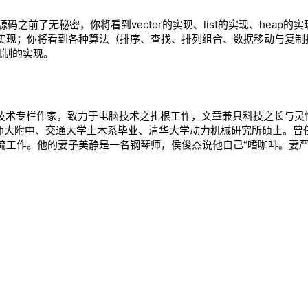
了无秘密，你将看到vector的实现、list的实现、heap的实现
set/map的实现；你将看到各种算法（排序、查找、排列组合、数据移动与复
s机制的实现。
脑技术专栏作家，致力于电脑技术之扎根工作，文章兼具科技之长与灵
、师大附中、交通大学土木系毕业、清华大学动力机械研究所硕士。曾
流工作。他的妻子美静是一名钢琴师，侯俊杰说他自己“嗜咖啡。妻严