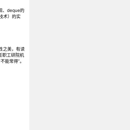
《Java核心技术》
、deque的
《Effective Java中文版》
制技术）的实
《深入理解Java虚拟机》
《Java并发编程实战》
《轻量级Java Web整合开发》
《精通Spring》
性之美，有读
《Java编程思想》
任职工研院机
不能常得”。
《Java性能权威指南》
《大话设计模式》
《图解HTTP》
《Redis实战》
《Redis设计与实现》
《高性能MySQL》
《鸟哥的Linux私房菜》
《Spring Cloud Alibaba微服务原理与实战》
《第一本Docker书》