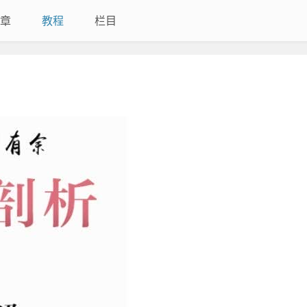
章
教程
栏目