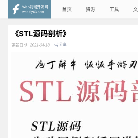
Web前端开发网
首页
资源
工具
文
web.fly63.com
《STL源码剖析》
分享
更新日期:
2021-04-18