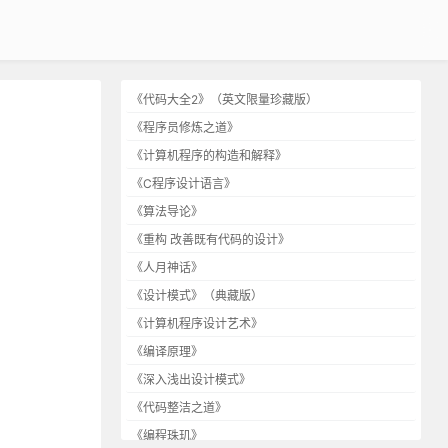
《代码大全2》（英文限量珍藏版）
《程序员修炼之道》
《计算机程序的构造和解释》
《C程序设计语言》
《算法导论》
《重构 改善既有代码的设计》
《人月神话》
《设计模式》（典藏版）
《计算机程序设计艺术》
《编译原理》
《深入浅出设计模式》
《代码整洁之道》
《编程珠玑》