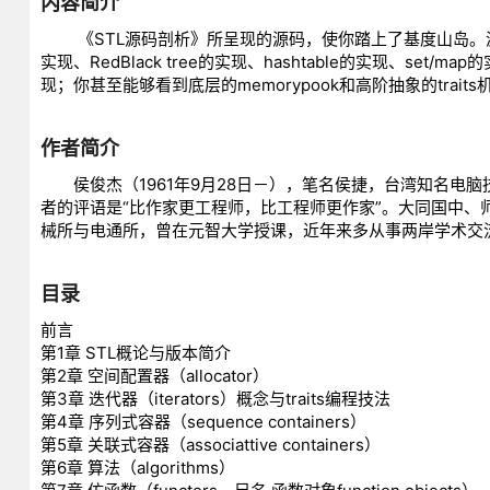
内容简介
《STL源码剖析》所呈现的源码，使你踏上了基度山岛。源码之前
实现、RedBlack tree的实现、hashtable的实现、
现；你甚至能够看到底层的memorypook和高阶抽象的trait
作者简介
侯俊杰（1961年9月28日－），笔名侯捷，台湾知名电
者的评语是“比作家更工程师，比工程师更作家”。大同国中
械所与电通所，曾在元智大学授课，近年来多从事两岸学术交
目录
前言
第1章 STL概论与版本简介
第2章 空间配置器（allocator）
第3章 迭代器（iterators）概念与traits编程技法
第4章 序列式容器（sequence containers）
第5章 关联式容器（associattive containers）
第6章 算法（algorithms）