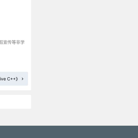
《MySQL必知必会》
《MySQL技术内幕：InnoDB存储引擎》
《深入浅出MySQL》
《SQL基础教程》
《CSS权威指南》
假宣传等非学
《CSS揭秘》
《CSS世界》
《Head First HTML与CSS》
《零基础学HTML5+CSS3》
tive C++》
《HTML5+CSS3+JavaScript从入门到精通》
《JavaScript DOM编程艺术》
《JavaScript高级程序设计》
《JavaScript语言精粹》
《你不知道的JavaScript 》
更多»
《JavaScript设计模式与开发实践》
《ES6标准入门》