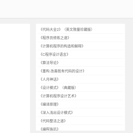
《代码大全2》（英文限量珍藏版）
《程序员修炼之道》
《计算机程序的构造和解释》
《C程序设计语言》
《算法导论》
《重构 改善既有代码的设计》
《人月神话》
《设计模式》（典藏版）
《计算机程序设计艺术》
《编译原理》
《深入浅出设计模式》
《代码整洁之道》
《编程珠玑》