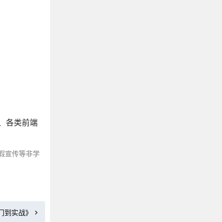
《Java核心技术》
《Effective Java中文版》
《深入理解Java虚拟机》
《Java并发编程实战》
《轻量级Java Web整合开发》
《精通Spring》
《Java编程思想》
《Java性能权威指南》
《大话设计模式》
、各类前端
《图解HTTP》
《Redis实战》
假宣传等非学
《Redis设计与实现》
《高性能MySQL》
《鸟哥的Linux私房菜》
《Spring Cloud Alibaba微服务原理与实战》
从入门到实战》
《第一本Docker书》