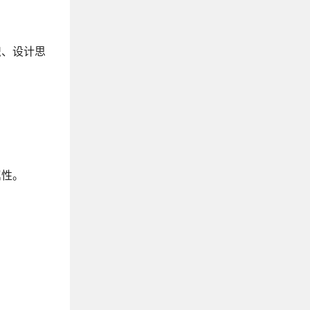
《UNIX环境高级编程》
《程序员的自我修养》
识、设计思
《数据密集型应用系统设计》
《现代操作系统》
《操作系统真象还原》
《Windows核心编程》
《深入理解LINUX内核》
《传世经典书丛:UNIX编程艺术》
《清醒思考的艺术》
属性。
《C和指针》
《C专家编程》
《C 陷阱与缺陷》
《C++ Primer Plus》
《STL源码剖析》
《Effective C++》
《深度探索C++对象模型》