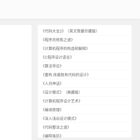
《代码大全2》（英文限量珍藏版）
《程序员修炼之道》
《计算机程序的构造和解释》
《C程序设计语言》
《算法导论》
《重构 改善既有代码的设计》
《人月神话》
《设计模式》（典藏版）
《计算机程序设计艺术》
《编译原理》
《深入浅出设计模式》
《代码整洁之道》
《编程珠玑》