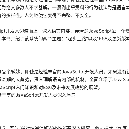
因为绝大多数人不求甚解，一遇到出乎意料的行为就认为是语言
言的多样性，人为地使它变得不完整、不安全。
Script开发人迎难而上，深入语言内部，弄清楚JavaScript每一
书介绍了该系统的两个主题：“起步上路”以及“ES6及更新版本
制复杂微妙，即使是经验丰富的JavaScript开发人员，如果没
求甚解的大趋势，深入理解语言内部的机制，全面介绍了JavaScr
Script入门知识和对ES6及未来发展趋势的展望。
丰富的JavaScript开发人员深入学习。
pt、HTML5、实时/端对端通信和Web性能有深入研究。他是技术书作