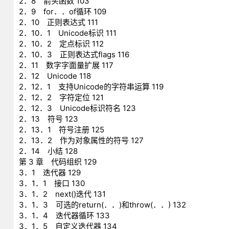
2．8 箭头函数 103
2．9 for．．of循环 109
2．10 正则表达式 111
2．10．1 Unicode标识 111
2．10．2 定点标识 112
2．10．3 正则表达式flags 116
2．11 数字字面量扩展 117
2．12 Unicode 118
2．12．1 支持Unicode的字符串运算 119
2．12．2 字符定位 121
2．12．3 Unicode标识符名 123
2．13 符号 123
2．13．1 符号注册 125
2．13．2 作为对象属性的符号 127
2．14 小结 128
第 3 章 代码组织 129
3．1 迭代器 129
3．1．1 接口 130
3．1．2 next()迭代 131
3．1．3 可选的return(．．)和throw(．．) 132
3．1．4 迭代器循环 133
3．1．5 自定义迭代器 134