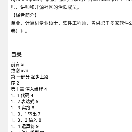
师、讲师和开源社区的活跃成员。
【译者简介】
单业，计算机专业硕士，软件工程师，曾供职于多家软件公司
卷）》。
目录
前言 xi
致谢 xvii
第 一部分 起步上路
序 2
第 1 章 深入编程 4
1．1 代码 4
1．2 表达式 5
1．3 实践 6
1．3．1 输出 7
1．3．2 输入 8
1．4 运算符 9