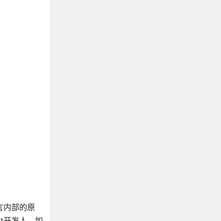
《修改软件的艺术》
《编码：隐匿在计算机软硬件背后的语言》
《黑客与画家》
《深入理解计算机系统》
《HTTP权威指南》
《重来》
《集体智慧编程》
《活着》
《编程之美》
《程序员思维修炼》
《系统化思维导论》
《大话数据结构》
《UNIX网络编程》
《高性能Linux服务器运维实战》
《TCP/IP详解》
语言内部的原
《计算机网络：自顶向下方法》
pt开发人，如