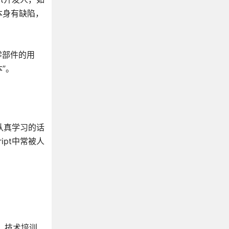
《UNIX环境高级编程》
本身有缺陷，
《程序员的自我修养》
《数据密集型应用系统设计》
《现代操作系统》
个零部件的用
《操作系统真象还原》
”。
《Windows核心编程》
《深入理解LINUX内核》
《传世经典书丛:UNIX编程艺术》
《清醒思考的艺术》
有认真学习的话
《C和指针》
ipt中常被人
《C专家编程》
《C 陷阱与缺陷》
《C++ Primer Plus》
《STL源码剖析》
《Effective C++》
《深度探索C++对象模型》
家、技术培训