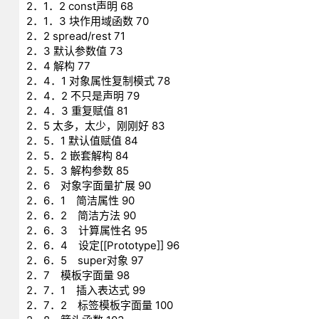
2．1．2 const声明 68
2．1．3 块作用域函数 70
2．2 spread/rest 71
2．3 默认参数值 73
2．4 解构 77
2．4．1 对象属性复制模式 78
2．4．2 不只是声明 79
2．4．3 重复赋值 81
2．5 太多，太少，刚刚好 83
2．5．1 默认值赋值 84
2．5．2 嵌套解构 84
2．5．3 解构参数 85
2．6 对象字面量扩展 90
2．6．1 简洁属性 90
2．6．2 简洁方法 90
2．6．3 计算属性名 95
2．6．4 设定[[Prototype]] 96
2．6．5 super对象 97
2．7 模板字面量 98
2．7．1 插入表达式 99
2．7．2 标签模板字面量 100