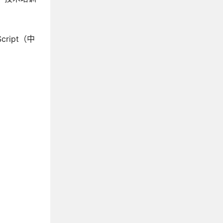
《Java核心技术》
《Effective Java中文版》
《深入理解Java虚拟机》
ipt（中
《Java并发编程实战》
《轻量级Java Web整合开发》
《精通Spring》
《Java编程思想》
《Java性能权威指南》
《大话设计模式》
《图解HTTP》
《Redis实战》
《Redis设计与实现》
《高性能MySQL》
《鸟哥的Linux私房菜》
《Spring Cloud Alibaba微服务原理与实战》
《第一本Docker书》