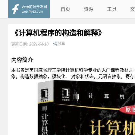
Web前端开发网
首页
资源
工具
文
web.fly63.com
《计算机程序的构造和解释》
分享
更新日期:
2021-04-18
内容简介
本书曾是美国麻省理工学院计算机科学专业的入门课程教材之一
象，构造数据抽象，模块化、 对象和状态，元语言抽象，寄