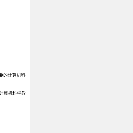
《UNIX环境高级编程》
《程序员的自我修养》
《数据密集型应用系统设计》
《现代操作系统》
《操作系统真象还原》
《Windows核心编程》
《深入理解LINUX内核》
《传世经典书丛:UNIX编程艺术》
《清醒思考的艺术》
过重要的计算机科
《C和指针》
《C专家编程》
要的计算机科学教
《C 陷阱与缺陷》
《C++ Primer Plus》
《STL源码剖析》
《Effective C++》
《深度探索C++对象模型》