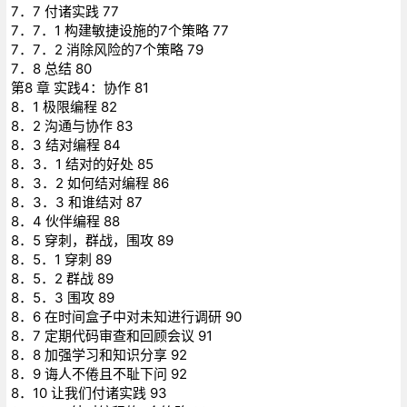
7．7 付诸实践 77
7．7．1 构建敏捷设施的7个策略 77
7．7．2 消除风险的7个策略 79
7．8 总结 80
第8 章 实践4：协作 81
8．1 极限编程 82
8．2 沟通与协作 83
8．3 结对编程 84
8．3．1 结对的好处 85
8．3．2 如何结对编程 86
8．3．3 和谁结对 87
8．4 伙伴编程 88
8．5 穿刺，群战，围攻 89
8．5．1 穿刺 89
8．5．2 群战 89
8．5．3 围攻 89
8．6 在时间盒子中对未知进行调研 90
8．7 定期代码审查和回顾会议 91
8．8 加强学习和知识分享 92
8．9 诲人不倦且不耻下问 92
8．10 让我们付诸实践 93