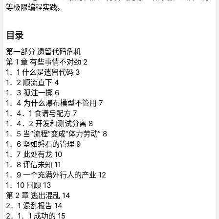
等极限编程实践。
目录
第一部分 遗留代码危机
第 1 章 有些事情不对劲 2
1．1 什么是遗留代码 3
1．2 顺流直下 4
1．3 孤注一掷 6
1．4 为什么瀑布模型不管用 7
1．4．1 食谱与配方 7
1．4．2 开发和测试分离 8
1．5 当“流程”变成“体力劳动” 8
1．6 坚如磐石的管理 9
1．7 此处有龙 10
1．8 评估未知 11
1．9 一个充满外行人的产业 12
1．10 回顾 13
第 2 章 逃出混乱 14
2．1 混乱报告 14
2．1．1 成功的 15