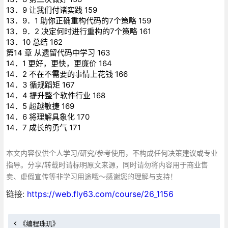
13．9 让我们付诸实践 159
13．9．1 助你正确重构代码的7个策略 159
13．9．2 决定何时进行重构的7个策略 161
13．10 总结 162
第14 章 从遗留代码中学习 163
14．1 更好，更快，更廉价 164
14．2 不在不需要的事情上花钱 166
14．3 循规蹈矩 167
14．4 提升整个软件行业 168
14．5 超越敏捷 169
14．6 将理解具象化 170
14．7 成长的勇气 171
本文内容仅供个人学习/研究/参考使用，不构成任何决策建议或专业
指导。分享/转载时请标明原文来源，同时请勿将内容用于商业售
卖、虚假宣传等非学习用途哦～感谢您的理解与支持！
链接:
https://web.fly63.com/course/26_1156
《编程珠玑》