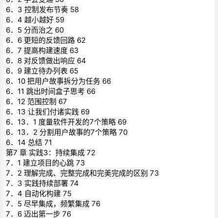
6．3 控制发布节奏 58
6．4 越小越好 59
6．5 分而治之 60
6．6 更短的反馈回路 62
6．7 提高构建速度 63
6．8 对反馈做出响应 64
6．9 建立待办列表 65
6．10 把用户故事拆分为任务 66
6．11 跳出时间盒子思考 66
6．12 范围控制 67
6．13 让我们付诸实践 69
6．13．1 度量软件开发的7个策略 69
6．13．2 分割用户故事的7个策略 70
6．14 总结 71
第7 章 实践3：持续集成 72
7．1 建立项目的心跳 73
7．2 理解完成、完整完成和完美完成的区别 73
7．3 实践持续部署 74
7．4 自动化构建 75
7．5 尽早集成，频繁集成 76
7．6 迈出第一步 76